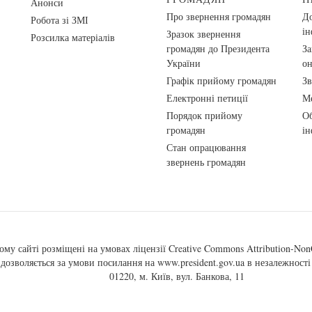
Анонси
Про звернення громадян
До
Робота зі ЗМІ
ін
Зразок звернення
Розсилка матеріалів
громадян до Президента
За
України
о
Графік прийому громадян
Зв
Електронні петиції
Ме
Порядок прийому
Об
громадян
ін
Стан опрацювання
звернень громадян
ому сайті розміщені на умовах ліцензії
Creative Commons Attribution-NonC
, дозволяється за умови посилання на
www.president.gov.ua
в незалежності 
01220, м. Київ, вул. Банкова, 11