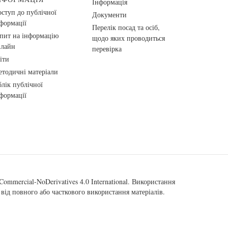
Інформація
ступ до публічної
Документи
формації
Перелік посад та осіб,
пит на інформацію
щодо яких проводиться
нлайн
перевірка
іти
тодичні матеріали
лік публічної
формації
ommercial-NoDerivatives 4.0 International
. Використання
від повного або часткового використання матеріалів.