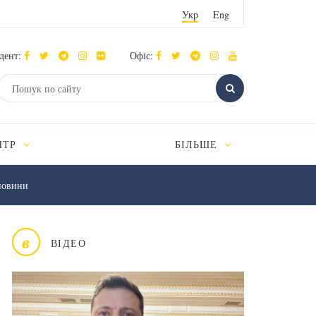
Укр
Eng
дент:
Офіс:
НТР
БІЛЬШЕ
новини
в
ВІДЕО