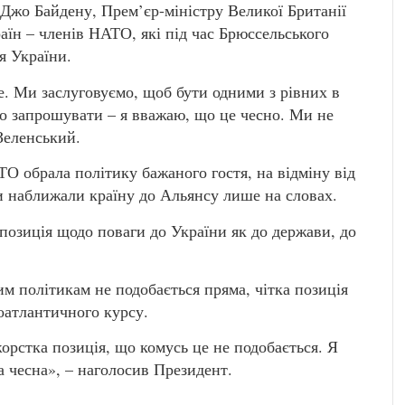
жо Байдену, Прем’єр-міністру Великої Британії
аїн – членів НАТО, які під час Брюссельського
я України.
е. Ми заслуговуємо, щоб бути одними з рівних в
но запрошувати – я вважаю, що це чесно. Ми не
Зеленський.
ТО обрала політику бажаного гостя, на відміну від
ки наближали країну до Альянсу лише на словах.
позиція щодо поваги до України як до держави, до
 політикам не подобається пряма, чітка позиція
оатлантичного курсу.
жорстка позиція, що комусь це не подобається. Я
 чесна», – наголосив Президент.