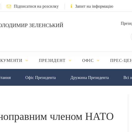
Підписатися на розсилку
Запит на інформацію
Прези
ОЛОДИМИР ЗЕЛЕНСЬКИЙ
ОКУМЕНТИ
ПРЕЗИДЕНТ
ОФІС
ПРЕС-ЦЕ
iтання
Офіс Президента
Дружина Президента
Всі 
івноправним членом НАТО