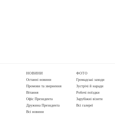
НОВИНИ
ФОТО
Останні новини
Громадські заходи
Промови та звернення
Зустрічі й наради
Вiтання
Робочі поїздки
Офіс Президента
Зарубіжні візити
Дружина Президента
Всі галереї
Всі новини