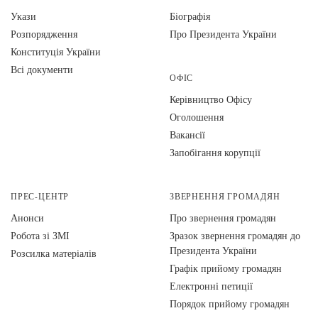
Укази
Біографія
Розпорядження
Про Президента України
Конституція України
Всі документи
ОФІС
Керівництво Офісу
Оголошення
Вакансії
Запобігання корупції
ПРЕС-ЦЕНТР
ЗВЕРНЕННЯ ГРОМАДЯН
Анонси
Про звернення громадян
Робота зі ЗМІ
Зразок звернення громадян до
Президента України
Розсилка матеріалів
Графік прийому громадян
Електронні петиції
Порядок прийому громадян