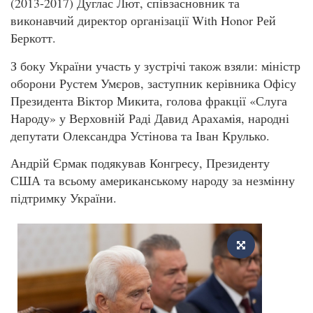
(2013-2017) Дуглас Лют, співзасновник та
виконавчий директор організації With Honor Рей
Беркотт.
З боку України участь у зустрічі також взяли: міністр
оборони Рустем Умєров, заступник керівника Офісу
Президента Віктор Микита, голова фракції «Слуга
Народу» у Верховній Раді Давид Арахамія, народні
депутати Олександра Устінова та Іван Крулько.
Андрій Єрмак подякував Конгресу, Президенту
США та всьому американському народу за незмінну
підтримку України.