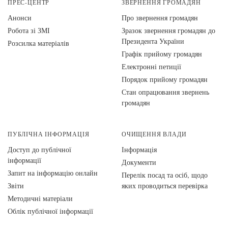
ПРЕС-ЦЕНТР
ЗВЕРНЕННЯ ГРОМАДЯН
Анонси
Про звернення громадян
Робота зі ЗМІ
Зразок звернення громадян до
Президента України
Розсилка матеріалів
Графік прийому громадян
Електронні петиції
Порядок прийому громадян
Стан опрацювання звернень
громадян
ПУБЛІЧНА ІНФОРМАЦІЯ
ОЧИЩЕННЯ ВЛАДИ
Доступ до публічної
Інформація
інформації
Документи
Запит на інформацію онлайн
Перелік посад та осіб, щодо
Звіти
яких проводиться перевірка
Методичні матеріали
Облік публічної інформації