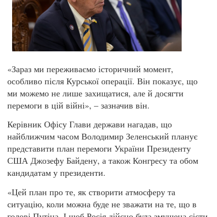
«Зараз ми переживаємо історичний момент,
особливо після Курської операції. Він показує, що
ми можемо не лише захищатися, але й досягти
перемоги в цій війні», – зазначив він.
Керівник Офісу Глави держави нагадав, що
найближчим часом Володимир Зеленський планує
представити план перемоги України Президенту
США Джозефу Байдену, а також Конгресу та обом
кандидатам у президенти.
«Цей план про те, як створити атмосферу та
ситуацію, коли можна буде не зважати на те, що в
голові Путіна. І щоб Росія дійсно була змушена сісти