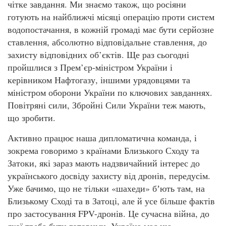
чітке завдання. Ми знаємо також, що росіяни
готують на найближчі місяці операцію проти систем
водопостачання, в кожній громаді має бути серйозне
ставлення, абсолютно відповідальне ставлення, до
захисту відповідних об’єктів. Ще раз сьогодні
пройшлися з Прем’єр-міністром України і
керівником Нафтогазу, іншими урядовцями та
міністром оборони України по ключових завданнях.
Повітряні сили, Збройні Сили України теж мають,
що зробити.
Активно працює наша дипломатична команда, і
зокрема говоримо з країнами Близького Сходу та
Затоки, які зараз мають надзвичайний інтерес до
українського досвіду захисту від дронів, передусім.
Уже бачимо, що не тільки «шахеди» бʼють там, на
Близькому Сході та в Затоці, але й усе більше фактів
про застосування FPV-дронів. Це сучасна війна, до
якої треба бути готовими. Україна має цю