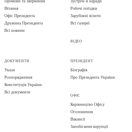
Промови та звернення
Зустрічі й наради
Вiтання
Робочі поїздки
Офіс Президента
Зарубіжні візити
Дружина Президента
Всі галереї
Всі новини
ВІДЕО
ДОКУМЕНТИ
ПРЕЗИДЕНТ
Укази
Біографія
Розпорядження
Про Президента України
Конституція України
Всі документи
ОФІС
Керівництво Офісу
Оголошення
Вакансії
Запобігання корупції