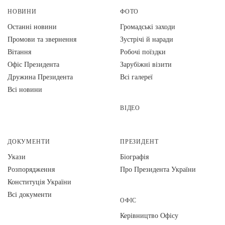
НОВИНИ
ФОТО
Останні новини
Громадські заходи
Промови та звернення
Зустрічі й наради
Вiтання
Робочі поїздки
Офіс Президента
Зарубіжні візити
Дружина Президента
Всі галереї
Всі новини
ВІДЕО
ДОКУМЕНТИ
ПРЕЗИДЕНТ
Укази
Біографія
Розпорядження
Про Президента України
Конституція України
Всі документи
ОФІС
Керівництво Офісу