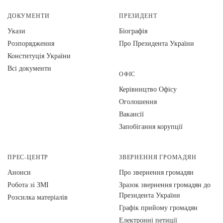
ДОКУМЕНТИ
ПРЕЗИДЕНТ
Укази
Біографія
Розпорядження
Про Президента України
Конституція України
Всі документи
ОФІС
Керівництво Офісу
Оголошення
Вакансії
Запобігання корупції
ПРЕС-ЦЕНТР
ЗВЕРНЕННЯ ГРОМАДЯН
Анонси
Про звернення громадян
Робота зі ЗМІ
Зразок звернення громадян до
Президента України
Розсилка матеріалів
Графік прийому громадян
Електронні петиції