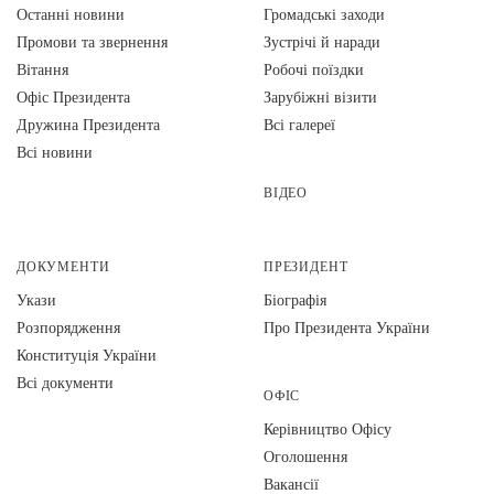
Останні новини
Громадські заходи
Промови та звернення
Зустрічі й наради
Вiтання
Робочі поїздки
Офіс Президента
Зарубіжні візити
Дружина Президента
Всі галереї
Всі новини
ВІДЕО
ДОКУМЕНТИ
ПРЕЗИДЕНТ
Укази
Біографія
Розпорядження
Про Президента України
Конституція України
Всі документи
ОФІС
Керівництво Офісу
Оголошення
Вакансії