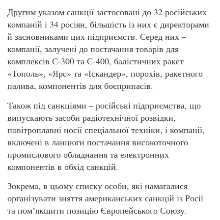
Другим указом санкції застосовані до 32 російських
компаній і 34 росіян, більшість із них є директорами
й засновниками цих підприємств. Серед них –
компанії, залучені до постачання товарів для
комплексів С-300 та С-400, балістичних ракет
«Тополь», «Ярс» та «Іскандер», порохів, ракетного
палива, компонентів для боєприпасів.
Також під санкціями – російські підприємства, що
випускають засоби радіотехнічної розвідки,
повітроплавні носії спеціальної техніки, і компанії,
включені в ланцюги постачання високоточного
промислового обладнання та електронних
компонентів в обхід санкцій.
Зокрема, в цьому списку особи, які намагалися
організувати зняття американських санкцій із Росії
та помʼякшити позицію Європейського Союзу.