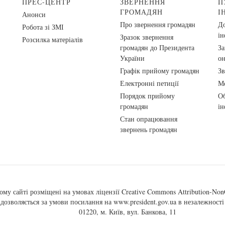
ПРЕС-ЦЕНТР
ЗВЕРНЕННЯ
П
ГРОМАДЯН
І
Анонси
Про звернення громадян
До
Робота зі ЗМІ
ін
Зразок звернення
Розсилка матеріалів
громадян до Президента
За
України
о
Графік прийому громадян
Зв
Електронні петиції
Ме
Порядок прийому
Об
громадян
ін
Стан опрацювання
звернень громадян
ому сайті розміщені на умовах ліцензії
Creative Commons Attribution-NonC
, дозволяється за умови посилання на
www.president.gov.ua
в незалежності 
01220, м. Київ, вул. Банкова, 11