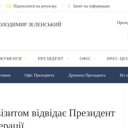
Підписатися на розсилку
Запит на інформацію
Прези
ОЛОДИМИР ЗЕЛЕНСЬКИЙ
ОКУМЕНТИ
ПРЕЗИДЕНТ
ОФІС
ПРЕС-ЦЕ
iтання
Офіс Президента
Дружина Президента
Всі 
ізитом відвідає Президент
рації