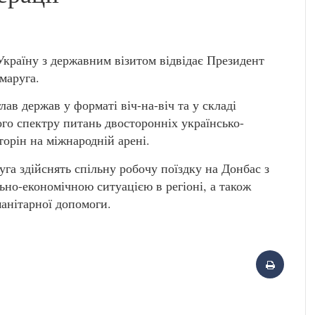
країну з державним візитом відвідає Президент
маруга.
ав держав у форматі віч-на-віч та у складі
го спектру питань двосторонніх українсько-
торін на міжнародній арені.
а здійснять спільну робочу поїздку на Донбас з
ьно-економічною ситуацією в регіоні, а також
манітарної допомоги.