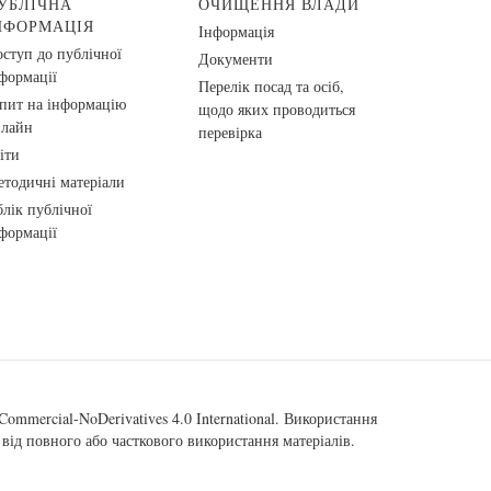
УБЛІЧНА
ОЧИЩЕННЯ ВЛАДИ
НФОРМАЦІЯ
Інформація
ступ до публічної
Документи
формації
Перелік посад та осіб,
пит на інформацію
щодо яких проводиться
нлайн
перевірка
іти
тодичні матеріали
лік публічної
формації
ommercial-NoDerivatives 4.0 International
. Використання
від повного або часткового використання матеріалів.