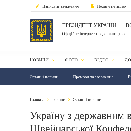
Написати звернення
Подати петицію
ПРЕЗИДЕНТ УКРАЇНИ
В
Офіційне інтернет-представництво
НОВИНИ
ФОТО
ВІДЕО
Д
Останні новини
Промови та звернення
В
Головна
Новини
Останні новини
Україну з державним в
Швейцарської Конфеде