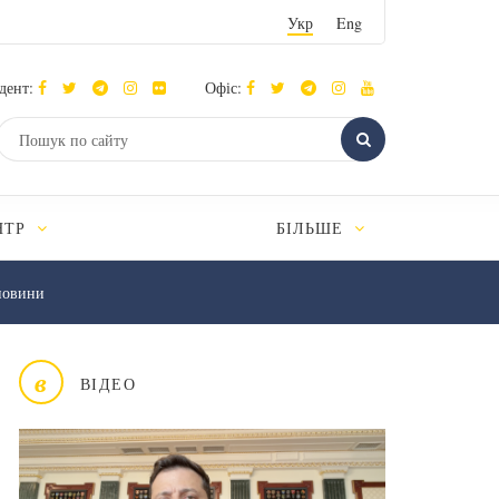
Укр
Eng
дент:
Офіс:
НТР
БІЛЬШЕ
новини
в
ВІДЕО