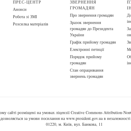
ПРЕС-ЦЕНТР
ЗВЕРНЕННЯ
П
ГРОМАДЯН
І
Анонси
Про звернення громадян
До
Робота зі ЗМІ
ін
Зразок звернення
Розсилка матеріалів
громадян до Президента
За
України
о
Графік прийому громадян
Зв
Електронні петиції
Ме
Порядок прийому
Об
громадян
ін
Стан опрацювання
звернень громадян
ому сайті розміщені на умовах ліцензії
Creative Commons Attribution-NonC
, дозволяється за умови посилання на
www.president.gov.ua
в незалежності 
01220, м. Київ, вул. Банкова, 11