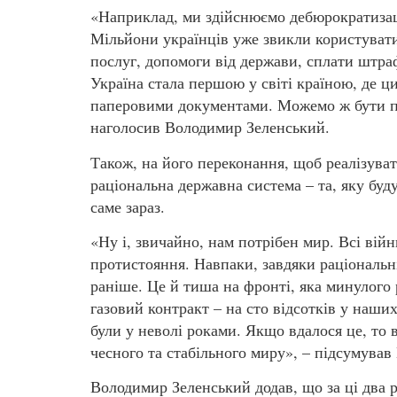
«Наприклад, ми здійснюємо дебюрократиза
Мільйони українців уже звикли користувати
послуг, допомоги від держави, сплати штраф
Україна стала першою у світі країною, де 
паперовими документами. Можемо ж бути п
наголосив Володимир Зеленський.
Також, на його переконання, щоб реалізуват
раціональна державна система – та, яку буд
саме зараз.
«Ну і, звичайно, нам потрібен мир. Всі вій
протистояння. Навпаки, завдяки раціональн
раніше. Це й тиша на фронті, яка минулого
газовий контракт – на сто відсотків у наших
були у неволі роками. Якщо вдалося це, то 
чесного та стабільного миру», – підсумував
Володимир Зеленський додав, що за ці два 