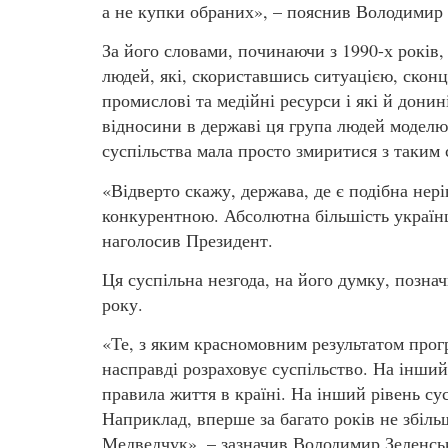
а не купки обраних», – пояснив Володимир
За його словами, починаючи з 1990-х років
людей, які, скориставшись ситуацією, сконц
промислові та медійні ресурси і які й донин
відносини в державі ця група людей моделюв
суспільства мала просто змиритися з таким 
«Відверто скажу, держава, де є подібна нер
конкурентною. Абсолютна більшість українц
наголосив Президент.
Ця суспільна незгода, на його думку, позна
року.
«Те, з яким красномовним результатом прогр
насправді розраховує суспільство. На інши
правила життя в країні. На інший рівень су
Наприклад, вперше за багато років не збіль
Медведчук», – зазначив Володимир Зеленсь