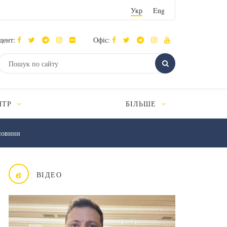
Укр
Eng
дент:
Офіс:
НТР
БІЛЬШЕ
новини
в
ВІДЕО