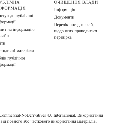
УБЛІЧНА
ОЧИЩЕННЯ ВЛАДИ
НФОРМАЦІЯ
Інформація
ступ до публічної
Документи
формації
Перелік посад та осіб,
пит на інформацію
щодо яких проводиться
нлайн
перевірка
іти
тодичні матеріали
лік публічної
формації
ommercial-NoDerivatives 4.0 International
. Використання
від повного або часткового використання матеріалів.