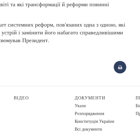
віті та які трансформації й реформи повинні
кет системних реформ, пов'язаних одна з одною, які
устрій і замінити його набагато справедливішими
езюмував Президент.
ВІДЕО
ДОКУМЕНТИ
П
Укази
Бі
Розпорядження
Пр
Конституція України
Всі документи