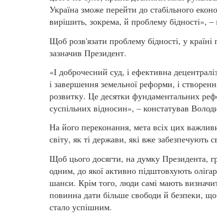
Україна зможе перейти до стабільного еконо
вирішить, зокрема, й проблему бідності», –
Щоб розв'язати проблему бідності, у країні
зазначив Президент.
«І доброчесний суд, і ефективна децентраліз
і завершення земельної реформи, і створе
розвитку. Це десятки фундаментальних рефор
суспільних відносин», – констатував Волод
На його переконання, мета всіх цих важлив
світу, як ті держави, які вже забезпечують
Щоб цього досягти, на думку Президента, г
одним, до якої активно підштовхують олігарх
шанси. Крім того, люди самі мають визначи
повинна дати більше свободи й безпеки, що
стало успішним.