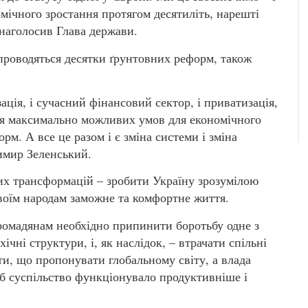
мічного зростання протягом десятиліть, нарешті
 наголосив Глава держави.
 проводяться десятки ґрунтовних реформ, також
ація, і сучасний фінансовий сектор, і приватизація,
ння максимально можливих умов для економічного
м. А все це разом і є зміна системи і зміна
имир Зеленський.
их трансформацій – зробити Україну зрозумілою
 своїм народам заможне та комфортне життя.
ромадянам необхідно припинити боротьбу одне з
ічні структури, і, як наслідок, – втрачати спільні
ти, що пропонувати глобальному світу, а влада
б суспільство функціонувало продуктивніше і