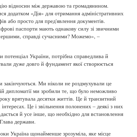
цію відносин між державою та громадянином.
ся додатком «Дія» для отримання адміністративних
ів або просто для пред'явлення документів.
цифрові паспорти мають однакову силу зі звичними
ершими, справді сучасними? Можемо», –
и потенціал України, потрібна справедлива й
ували дуже довго й фундамент якої створюється
ни закінчуються. Ми ніколи не роздмухували це
ій дипломатії ми зробили те, що було неможливо
 року врятувала десятки життів. Це й транзитний
 інтересах. Це і звільнення полонених – деякі з них
вдасться й усе інше, що необхідно для встановлення
 Глава держави.
роки Україна щонайменше зрозуміла, яке місце