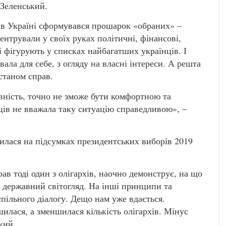
 Зеленський.
, в Україні сформувався прошарок «обраних» –
ентрували у своїх руках політичні, фінансові,
і фігурують у списках найбагатших українців. І
ала для себе, з огляду на власні інтереси. А решта
станом справ.
івність, точно не зможе бути комфортною та
ів не вважала таку ситуацію справедливою», –
чилася на підсумках президентських виборів 2019
ав тоді один з олігархів, наочно демонструє, на що
й державний світогляд. На інші принципи та
спільного діалогу. Дещо нам уже вдається.
шилася, а зменшилася кількість олігархів. Мінус
кий.