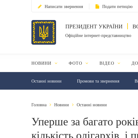
Написати звернення
Подати петицію
ПРЕЗИДЕНТ УКРАЇНИ
В
Офіційне інтернет-представництво
НОВИНИ
ФОТО
ВІДЕО
Д
Останні новини
Промови та звернення
В
Головна
Новини
Останні новини
Уперше за багато рокі
кількість олігархів, і 