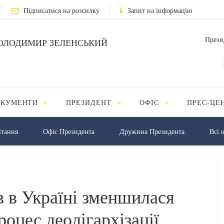
Підписатися на розсилку
Запит на інформацію
Прези
ОЛОДИМИР ЗЕЛЕНСЬКИЙ
ОКУМЕНТИ
ПРЕЗИДЕНТ
ОФІС
ПРЕС-ЦЕ
iтання
Офіс Президента
Дружина Президента
Всі 
в в Україні зменшилася
процес деолігархізації