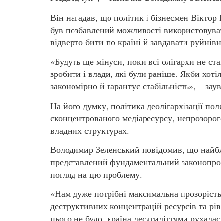
Він нагадав, що політик і бізнесмен Вікто
був позбавлений можливості використовуват
відверто бити по країні й завдавати руйнів
«Будуть ще мінуси, поки всі олігархи не ст
зробити і влади, які були раніше. Якби хоті
закономірно й гарантує стабільність», – за
На його думку, політика деолігархізації пол
сконцентрованого медіаресурсу, непрозорого
владних структурах.
Володимир Зеленський повідомив, що найбл
представлений фундаментальний законопрое
погляд на цю проблему.
«Нам дуже потрібні максимальна прозоріст
деструктивних концентрацій ресурсів та рів
цього не було, країна десятиліттями рухалас