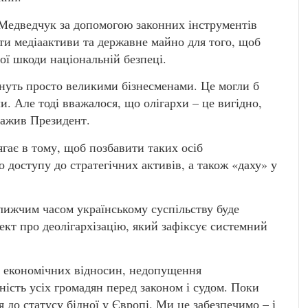
р Медведчук за допомогою законних інструментів
и медіаактиви та державне майно для того, щоб
ної шкоди національній безпеці.
ануть просто великими бізнесменами. Це могли б
ли. Але тоді вважалося, що олігархи – це вигідно,
уважив Президент.
ягає в тому, щоб позбавити таких осіб
 доступу до стратегічних активів, а також «даху» у
ижчим часом українському суспільству буде
кт про деолігархізацію, який зафіксує системний
ь економічних відносин, недопущення
ність усіх громадян перед законом і судом. Поки
я до статусу бідної у Європі. Ми це забезпечимо – і