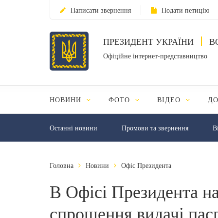
Написати звернення
Подати петицію
ПРЕЗИДЕНТ УКРАЇНИ
В
Офіційне інтернет-представництво
НОВИНИ
ФОТО
ВІДЕО
Д
Останні новини
Промови та звернення
В
Головна
Новини
Офіс Президента
В Офісі Президента н
спрощення видачі пасп