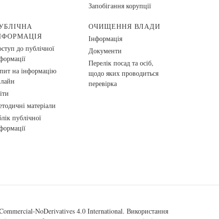
Запобігання корупції
УБЛІЧНА
ОЧИЩЕННЯ ВЛАДИ
НФОРМАЦІЯ
Інформація
ступ до публічної
Документи
формації
Перелік посад та осіб,
пит на інформацію
щодо яких проводиться
нлайн
перевірка
іти
тодичні матеріали
лік публічної
формації
ommercial-NoDerivatives 4.0 International
. Використання