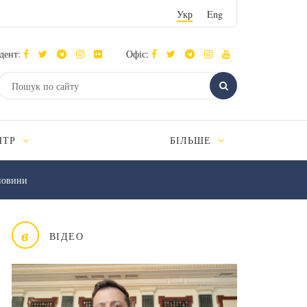
Укр
Eng
дент:
Офіс:
НТР
БІЛЬШЕ
новини
в
ВІДЕО