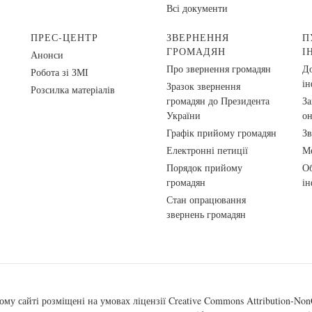
Всі документи
ПРЕС-ЦЕНТР
ЗВЕРНЕННЯ
П
ГРОМАДЯН
І
Анонси
Про звернення громадян
До
Робота зі ЗМІ
ін
Зразок звернення
Розсилка матеріалів
громадян до Президента
За
України
о
Графік прийому громадян
Зв
Електронні петиції
Ме
Порядок прийому
Об
громадян
ін
Стан опрацювання
звернень громадян
ому сайті розміщені на умовах ліцензії
Creative Commons Attribution-NonC