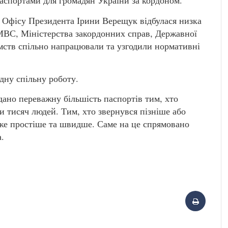
паспортами для громадян України за кордоном.
ка Офісу Президента Ірини Верещук відбулася низка
ВС, Міністерства закордонних справ, Державної
мств спільно напрацювали та узгодили нормативні
дну спільну роботу.
ано переважну більшість паспортів тим, хто
ки тисяч людей. Тим, хто звернувся пізніше або
уже простіше та швидше. Саме на це спрямовано
.