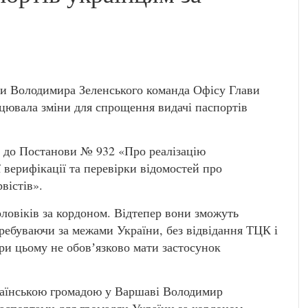
и Володимира Зеленського команда Офісу Глави
ацювала зміни для спрощення видачі паспортів
и до Постанови № 932 «Про реалізацію
 верифікації та перевірки відомостей про
рвістів».
ловіків за кордоном. Відтепер вони зможуть
ребуваючи за межами України, без відвідання ТЦК і
При цьому не обовʼязково мати застосунок
українською громадою у Варшаві Володимир