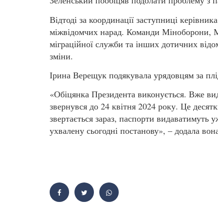
Зеленський пообіцяв подолати проблему з 
Відтоді за координації заступниці керівни
міжвідомчих нарад. Команди Міноборони, М
міграційної служби та інших дотичних відо
зміни.
Ірина Верещук подякувала урядовцям за плі
«Обіцянка Президента виконується. Вже вид
звернувся до 24 квітня 2024 року. Це десят
звертається зараз, паспорти видаватимуть 
ухвалену сьогодні постанову», – додала вона