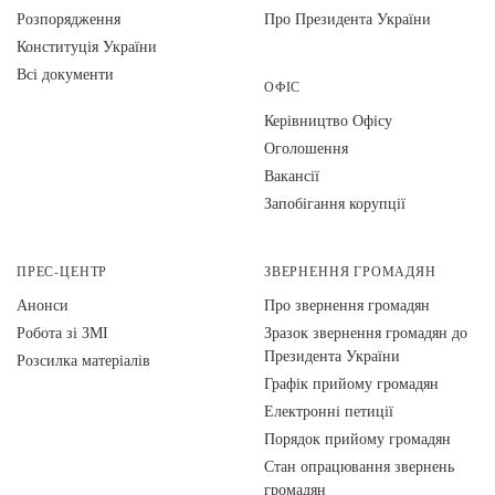
Розпорядження
Про Президента України
Конституція України
Всі документи
ОФІС
Керівництво Офісу
Оголошення
Вакансії
Запобігання корупції
ПРЕС-ЦЕНТР
ЗВЕРНЕННЯ ГРОМАДЯН
Анонси
Про звернення громадян
Робота зі ЗМІ
Зразок звернення громадян до
Президента України
Розсилка матеріалів
Графік прийому громадян
Електронні петиції
Порядок прийому громадян
Стан опрацювання звернень
громадян