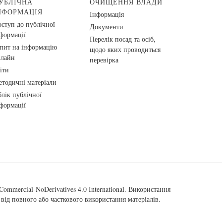
УБЛІЧНА
ОЧИЩЕННЯ ВЛАДИ
НФОРМАЦІЯ
Інформація
ступ до публічної
Документи
формації
Перелік посад та осіб,
пит на інформацію
щодо яких проводиться
нлайн
перевірка
іти
тодичні матеріали
лік публічної
формації
ommercial-NoDerivatives 4.0 International
. Використання
від повного або часткового використання матеріалів.