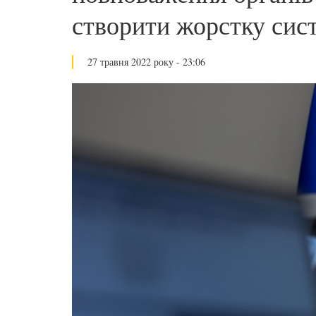
створити жорстку сис
27 травня 2022 року - 23:06