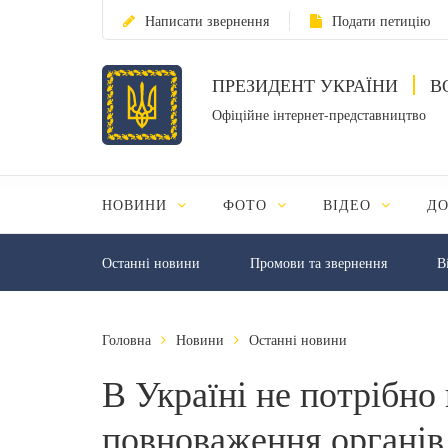
Написати звернення
Подати петицію
ПРЕЗИДЕНТ УКРАЇНИ
В
Офіційне інтернет-представництво
НОВИНИ
ФОТО
ВІДЕО
Д
Останні новини
Промови та звернення
В
Головна
Новини
Останні новини
В Україні не потрібн
повноваження органів 