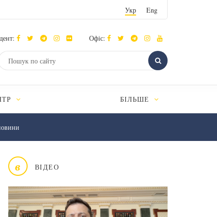
Укр
Eng
дент:
Офіс:
НТР
БІЛЬШЕ
новини
в
ВІДЕО