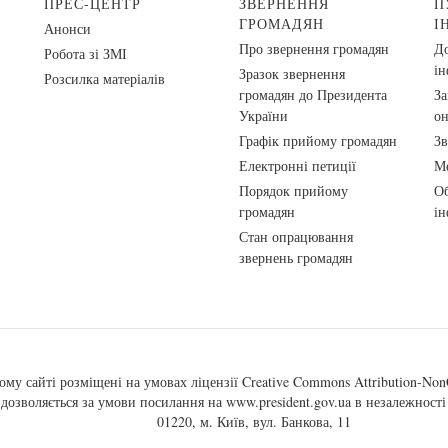
ПРЕС-ЦЕНТР
ЗВЕРНЕННЯ
П
ГРОМАДЯН
І
Анонси
Про звернення громадян
До
Робота зі ЗМІ
ін
Зразок звернення
Розсилка матеріалів
громадян до Президента
За
України
о
Графік прийому громадян
Зв
Електронні петиції
Ме
Порядок прийому
Об
громадян
ін
Стан опрацювання
звернень громадян
ому сайті розміщені на умовах ліцензії
Creative Commons Attribution-NonC
, дозволяється за умови посилання на
www.president.gov.ua
в незалежності 
01220, м. Київ, вул. Банкова, 11