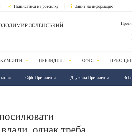
Підписатися на розсилку
Запит на інформацію
Прези
ОЛОДИМИР ЗЕЛЕНСЬКИЙ
ОКУМЕНТИ
ПРЕЗИДЕНТ
ОФІС
ПРЕС-ЦЕ
iтання
Офіс Президента
Дружина Президента
Всі 
о посилювати
влади, однак треба