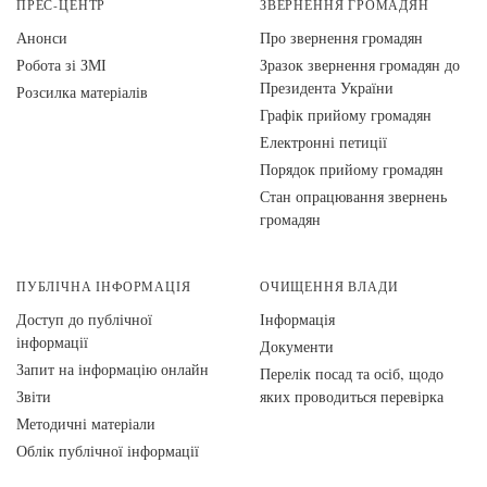
ПРЕС-ЦЕНТР
ЗВЕРНЕННЯ ГРОМАДЯН
Анонси
Про звернення громадян
Робота зі ЗМІ
Зразок звернення громадян до
Президента України
Розсилка матеріалів
Графік прийому громадян
Електронні петиції
Порядок прийому громадян
Стан опрацювання звернень
громадян
ПУБЛІЧНА ІНФОРМАЦІЯ
ОЧИЩЕННЯ ВЛАДИ
Доступ до публічної
Інформація
інформації
Документи
Запит на інформацію онлайн
Перелік посад та осіб, щодо
Звіти
яких проводиться перевірка
Методичні матеріали
Облік публічної інформації