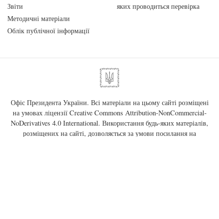
Звіти
яких проводиться перевірка
Методичні матеріали
Облік публічної інформації
Офіс Президента України. Всі матеріали на цьому сайті розміщені
на умовах ліцензії
Creative Commons Attribution-NonCommercial-
NoDerivatives 4.0 International
. Використання будь-яких матеріалів,
розміщених на сайті, дозволяється за умови посилання на
www.president.gov.ua
в незалежності від повного або часткового
використання матеріалів.
01220, м. Київ, вул. Банкова, 11
Урядовий портал
Верховна Рада України