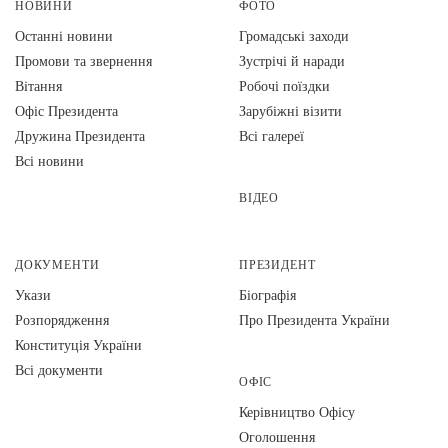
НОВИНИ
ФОТО
Останні новини
Громадські заходи
Промови та звернення
Зустрічі й наради
Вiтання
Робочі поїздки
Офіс Президента
Зарубіжні візити
Дружина Президента
Всі галереї
Всі новини
ВІДЕО
ДОКУМЕНТИ
ПРЕЗИДЕНТ
Укази
Біографія
Розпорядження
Про Президента України
Конституція України
Всі документи
ОФІС
Керівництво Офісу
Оголошення