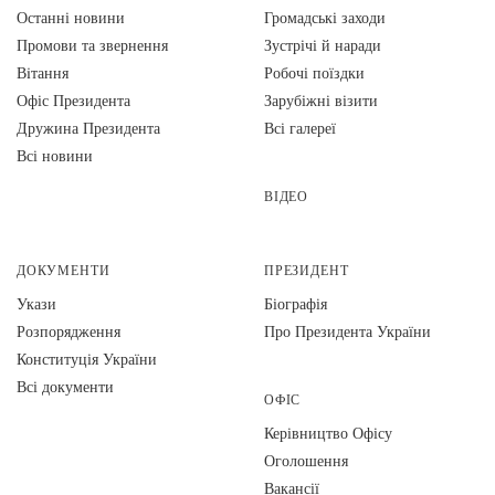
Останні новини
Громадські заходи
Промови та звернення
Зустрічі й наради
Вiтання
Робочі поїздки
Офіс Президента
Зарубіжні візити
Дружина Президента
Всі галереї
Всі новини
ВІДЕО
ДОКУМЕНТИ
ПРЕЗИДЕНТ
Укази
Біографія
Розпорядження
Про Президента України
Конституція України
Всі документи
ОФІС
Керівництво Офісу
Оголошення
Вакансії