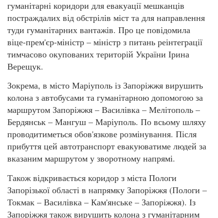
гуманітарні коридори для евакуації мешканців
постраждалих від обстрілів міст та для направлення
туди гуманітарних вантажів. Про це повідомила
віце-прем'єр-міністр – міністр з питань реінтеграції
тимчасово окупованих територій України Ірина
Верещук.
Зокрема, в місто Маріуполь із Запоріжжя вирушить
колона з автобусами та гуманітарною допомогою за
маршрутом Запоріжжя – Василівка – Мелітополь –
Бердянськ – Мангуш – Маріуполь. По всьому шляху
проводитиметься обов'язкове розмінування. Після
прибуття цей автотранспорт евакуюватиме людей за
вказаним маршрутом у зворотному напрямі.
Також відкривається коридор з міста Пологи
Запорізької області в напрямку Запоріжжя (Пологи –
Токмак – Василівка – Кам'янське – Запоріжжя). Із
Запоріжжя також вирушить колона з гуманітарним