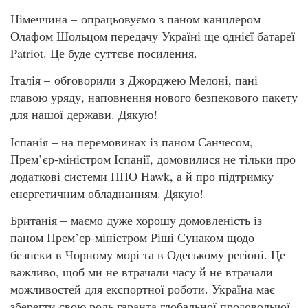
Німеччина – опрацьовуємо з паном канцлером
Олафом Шольцом передачу Україні ще однієї батареї
Patriot. Це буде суттєве посилення.
Італія – обговорили з Джорджею Мелоні, пані
главою уряду, наповнення нового безпекового пакету
для нашої держави. Дякую!
Іспанія – на перемовинах із паном Санчесом,
Прем’єр-міністром Іспанії, домовилися не тільки про
додаткові системи ППО Hawk, а й про підтримку
енергетичним обладнанням. Дякую!
Британія – маємо дуже хорошу домовленість із
паном Прем’єр-міністром Ріші Сунаком щодо
безпеки в Чорному морі та в Одеському регіоні. Це
важливо, щоб ми не втрачали часу й не втрачали
можливостей для експортної роботи. Україна має
зберегти свою роль гаранта глобальної продовольчої