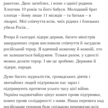
ракетою. Двоє загиблих, і вони з однієї родини.
Хлопчик 10 років та його бабуся. Молодший брат
хлопця – йому лише 11 місяців – та батьки – в
лікарні. Мої співчуття всім, чиїх рідних і близьких
убила Росія...
Вчора й сьогодні лідери держав, багато міністрів
закордонних справ висловили співчуття й засудили
російський терор. Я вдячний кожному й кожній, хто
не залишається байдужим. Тільки разом, у єдності
можна долати терор. І ми це зробимо. Держави й
лідери, народи.
Дуже багато журналістів, громадських діячів і
звичайних людей підтримали нас зараз і
підтримують протягом усього часу цієї війни.
Україна надзвичайно цінує кожен прояв підтримки,
кожен прояв солідарності з нами. Наша перемога над
російським терором буде спільною перемогою всіх