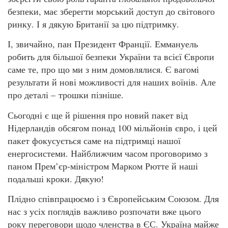
безпеки, має зберегти морський доступ до світового
ринку. І я дякую Британії за цю підтримку.
І, звичайно, пан Президент Франції. Еммануель
робить для більшої безпеки України та всієї Європи
саме те, про що ми з ним домовлялися. Є вагомі
результати й нові можливості для наших воїнів. Але
про деталі – трошки пізніше.
Сьогодні є ще й рішення про новий пакет від
Нідерландів обсягом понад 100 мільйонів євро, і цей
пакет фокусується саме на підтримці нашої
енергосистеми. Найближчим часом проговоримо з
паном Прем’єр-міністром Марком Рютте й наші
подальші кроки. Дякую!
Плідно співпрацюємо і з Європейським Союзом. Для
нас з усіх поглядів важливо розпочати вже цього
року переговори щодо членства в ЄС. Україна майже