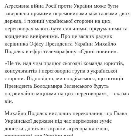
Агресивна війна Росії проти України може бути
завершена прямими перемовинами між главами двох
держав, і позиції української сторони на цих
переговорах мають бути сильними, продуманими та
юридично вивіреними. Про це заявив радник
керівника Офісу Президента України Михайло
Подоляк в ефірі телемарафону «Єдині новини».
«Це те, над чим працює сьогодні команда юристів,
консультантів і переговорна група з української
сторони. Відповідно, ми сподіваємося, що позиції
Президента Володимира Зеленського будуть
надзвичайно міцними на цих переговорах», – сказав
він.
Михайло Подоляк висловив переконання, що Глава
Української держави під час перемовин зуміє
донести до візаві з країни-агресора ключові,
принципові для України речі.