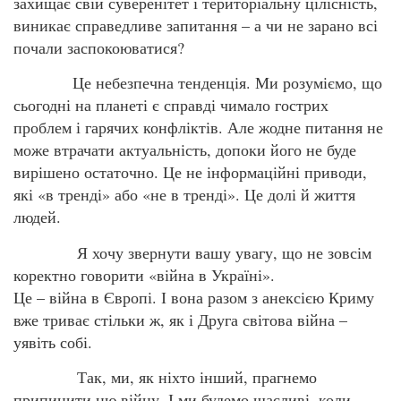
захищає свій суверенітет і територіальну цілісність,
виникає справедливе запитання – а чи не зарано всі
почали заспокоюватися?
Це небезпечна тенденція. Ми розуміємо, що
сьогодні на планеті є справді чимало гострих
проблем і гарячих конфліктів. Але жодне питання не
може втрачати актуальність, допоки його не буде
вирішено остаточно. Це не інформаційні приводи,
які «в тренді» або «не в тренді». Це долі й життя
людей.
Я хочу звернути вашу увагу, що не зовсім
коректно говорити «війна в Україні».
Це – війна в Європі. І вона разом з анексією Криму
вже триває стільки ж, як і Друга світова війна –
уявіть собі.
Так, ми, як ніхто інший, прагнемо
припинити цю війну. І ми будемо щасливі, коли