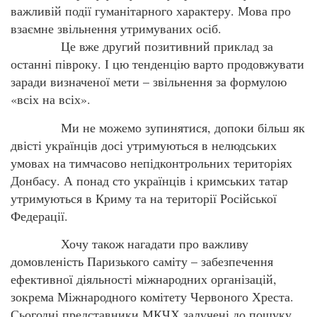
важливій події гуманітарного характеру. Мова про
взаємне звільнення утримуваних осіб.
Це вже другий позитивний приклад за
останні півроку. І цю тенденцію варто продовжувати
заради визначеної мети – звільнення за формулою
«всіх на всіх».
Ми не можемо зупинятися, допоки більш як
двісті українців досі утримуються в нелюдських
умовах на тимчасово непідконтрольних територіях
Донбасу. А понад сто українців і кримських татар
утримуються в Криму та на території Російської
Федерації.
Хочу також нагадати про важливу
домовленість Паризького саміту – забезпечення
ефективної діяльності міжнародних організацій,
зокрема Міжнародного комітету Червоного Хреста.
Сьогодні представники МКЧХ залучені до пошуку