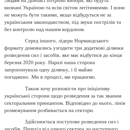
Людям на Донбасі потрібні вибори, які будуть
визнані Україною та всім світом легітимними. І вони
не можуть бути такими, якщо відбудуться не за
українським законодавством, під звуки пострілів та
без контролю над нашим кордоном.
Серед іншого, лідери Нормандського
формату домовились узгодити три додаткові ділянки
розведення сил і засобів, яке має відбутися до кінця
березня 2020 року. Наразі наша сторона
запропонувала одну ділянку, і її майже
погоджено. Ми в процесі, ми працюємо.
Також хочу розповісти про ініціативу
української сторони щодо розведення за так званим
секторальним принципом. Відповідно до нього, лінія
розмежування розбивається на сектори.
Здійснюється поступове розведення сил і
засобів. Перехід від одного сектора до наступного