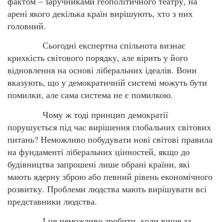
фактом – заручниками геополітичного театру, на
арені якого декілька країн вирішують, хто з них
головний.
Сьогодні експертна спільнота визнає
крихкість світового порядку, але вірить у його
відновлення на основі ліберальних ідеалів. Вони
вказують, що у демократичній системі можуть бути
помилки, але сама система не є помилкою.
Чому ж тоді принцип демократії
порушується під час вирішення глобальних світових
питань? Неможливо побудувати нові світові правила
на фундаменті ліберальних цінностей, якщо до
будівництва запрошені лише обрані країни, які
мають ядерну зброю або певний рівень економічного
розвитку. Проблеми людства мають вирішувати всі
представники людства.
І це неможливо зробити, коли вище за