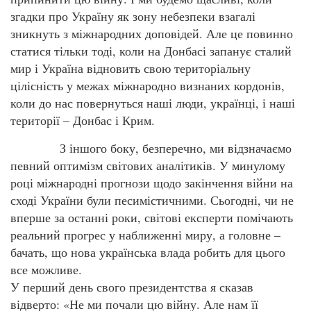
згадки про Україну як зону небезпеки взагалі
зникнуть з міжнародних доповідей. Але це повинно
статися тільки тоді, коли на Донбасі запанує сталий
мир і Україна відновить свою територіальну
цілісність у межах міжнародно визнаних кордонів,
коли до нас повернуться наші люди, українці, і наші
території – Донбас і Крим.
З іншого боку, безперечно, ми відзначаємо
певний оптимізм світових аналітиків. У минулому
році міжнародні прогнози щодо закінчення війни на
сході України були песимістичними. Сьогодні, чи не
вперше за останні роки, світові експерти помічають
реальний прогрес у наближенні миру, а головне –
бачать, що нова українська влада робить для цього
все можливе.
У перший день свого президентства я сказав
відверто: «Не ми почали цю війну. Але нам її