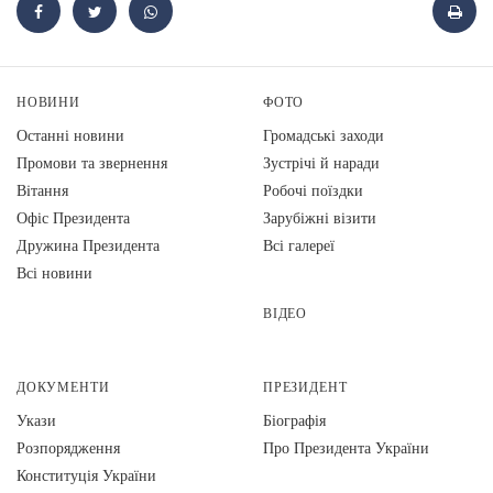
НОВИНИ
ФОТО
Останні новини
Громадські заходи
Промови та звернення
Зустрічі й наради
Вiтання
Робочі поїздки
Офіс Президента
Зарубіжні візити
Дружина Президента
Всі галереї
Всі новини
ВІДЕО
ДОКУМЕНТИ
ПРЕЗИДЕНТ
Укази
Біографія
Розпорядження
Про Президента України
Конституція України