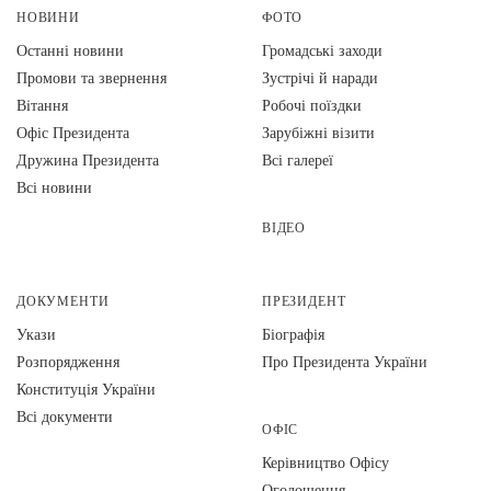
НОВИНИ
ФОТО
Останні новини
Громадські заходи
Промови та звернення
Зустрічі й наради
Вiтання
Робочі поїздки
Офіс Президента
Зарубіжні візити
Дружина Президента
Всі галереї
Всі новини
ВІДЕО
ДОКУМЕНТИ
ПРЕЗИДЕНТ
Укази
Біографія
Розпорядження
Про Президента України
Конституція України
Всі документи
ОФІС
Керівництво Офісу
Оголошення