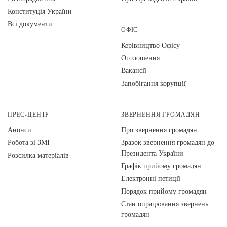
Конституція України
Всі документи
ОФІС
Керівництво Офісу
Оголошення
Вакансії
Запобігання корупції
ПРЕС-ЦЕНТР
ЗВЕРНЕННЯ ГРОМАДЯН
Анонси
Про звернення громадян
Робота зі ЗМІ
Зразок звернення громадян до
Президента України
Розсилка матеріалів
Графік прийому громадян
Електронні петиції
Порядок прийому громадян
Стан опрацювання звернень
громадян