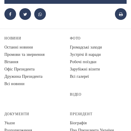
НОВИНИ
ФОТО
Останні новини
Громадські заходи
Промови та звернення
Зустрічі й наради
Вiтання
Робочі поїздки
Офіс Президента
Зарубіжні візити
Дружина Президента
Всі галереї
Всі новини
ВІДЕО
ДОКУМЕНТИ
ПРЕЗИДЕНТ
Укази
Біографія
Розпорядження
Про Президента України