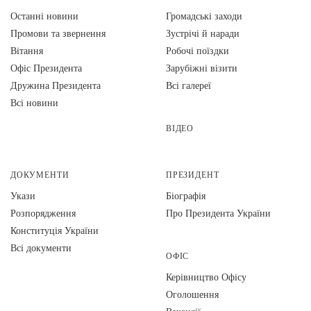
Останні новини
Громадські заходи
Промови та звернення
Зустрічі й наради
Вiтання
Робочі поїздки
Офіс Президента
Зарубіжні візити
Дружина Президента
Всі галереї
Всі новини
ВІДЕО
ДОКУМЕНТИ
ПРЕЗИДЕНТ
Укази
Біографія
Розпорядження
Про Президента України
Конституція України
Всі документи
ОФІС
Керівництво Офісу
Оголошення