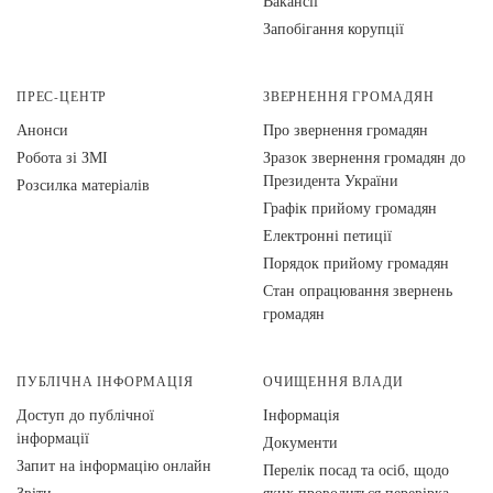
Вакансії
Запобігання корупції
ПРЕС-ЦЕНТР
ЗВЕРНЕННЯ ГРОМАДЯН
Анонси
Про звернення громадян
Робота зі ЗМІ
Зразок звернення громадян до
Президента України
Розсилка матеріалів
Графік прийому громадян
Електронні петиції
Порядок прийому громадян
Стан опрацювання звернень
громадян
ПУБЛІЧНА ІНФОРМАЦІЯ
ОЧИЩЕННЯ ВЛАДИ
Доступ до публічної
Інформація
інформації
Документи
Запит на інформацію онлайн
Перелік посад та осіб, щодо
Звіти
яких проводиться перевірка