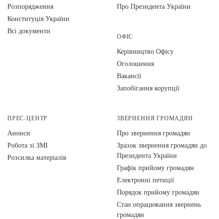
Розпорядження
Про Президента України
Конституція України
Всі документи
ОФІС
Керівництво Офісу
Оголошення
Вакансії
Запобігання корупції
ПРЕС-ЦЕНТР
ЗВЕРНЕННЯ ГРОМАДЯН
Анонси
Про звернення громадян
Робота зі ЗМІ
Зразок звернення громадян до
Президента України
Розсилка матеріалів
Графік прийому громадян
Електронні петиції
Порядок прийому громадян
Стан опрацювання звернень
громадян