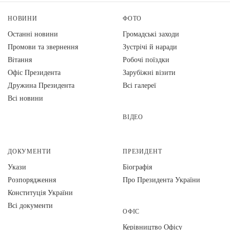
НОВИНИ
ФОТО
Останні новини
Громадські заходи
Промови та звернення
Зустрічі й наради
Вiтання
Робочі поїздки
Офіс Президента
Зарубіжні візити
Дружина Президента
Всі галереї
Всі новини
ВІДЕО
ДОКУМЕНТИ
ПРЕЗИДЕНТ
Укази
Біографія
Розпорядження
Про Президента України
Конституція України
Всі документи
ОФІС
Керівництво Офісу