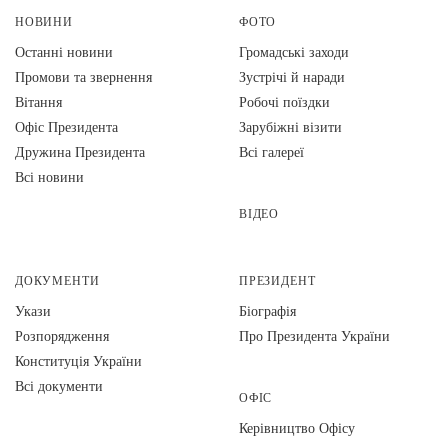
НОВИНИ
ФОТО
Останні новини
Громадські заходи
Промови та звернення
Зустрічі й наради
Вiтання
Робочі поїздки
Офіс Президента
Зарубіжні візити
Дружина Президента
Всі галереї
Всі новини
ВІДЕО
ДОКУМЕНТИ
ПРЕЗИДЕНТ
Укази
Біографія
Розпорядження
Про Президента України
Конституція України
Всі документи
ОФІС
Керівництво Офісу