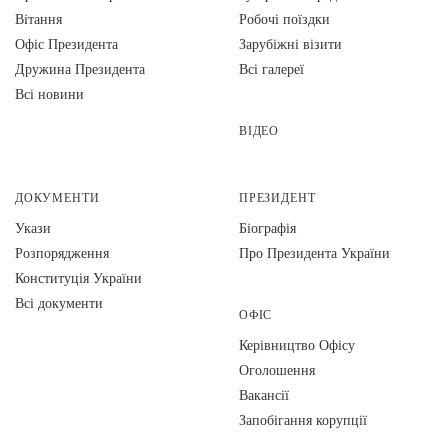
Вiтання
Робочі поїздки
Офіс Президента
Зарубіжні візити
Дружина Президента
Всі галереї
Всі новини
ВІДЕО
ДОКУМЕНТИ
ПРЕЗИДЕНТ
Укази
Біографія
Розпорядження
Про Президента України
Конституція України
Всі документи
ОФІС
Керівництво Офісу
Оголошення
Вакансії
Запобігання корупції