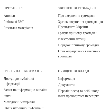
ПРЕС-ЦЕНТР
ЗВЕРНЕННЯ ГРОМАДЯН
Анонси
Про звернення громадян
Робота зі ЗМІ
Зразок звернення громадян до
Президента України
Розсилка матеріалів
Графік прийому громадян
Електронні петиції
Порядок прийому громадян
Стан опрацювання звернень
громадян
ПУБЛІЧНА ІНФОРМАЦІЯ
ОЧИЩЕННЯ ВЛАДИ
Доступ до публічної
Інформація
інформації
Документи
Запит на інформацію онлайн
Перелік посад та осіб, щодо
Звіти
яких проводиться перевірка
Методичні матеріали
Облік публічної інформації