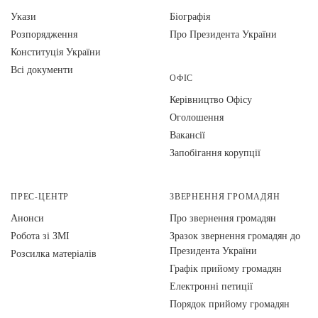
Укази
Біографія
Розпорядження
Про Президента України
Конституція України
Всі документи
ОФІС
Керівництво Офісу
Оголошення
Вакансії
Запобігання корупції
ПРЕС-ЦЕНТР
ЗВЕРНЕННЯ ГРОМАДЯН
Анонси
Про звернення громадян
Робота зі ЗМІ
Зразок звернення громадян до
Президента України
Розсилка матеріалів
Графік прийому громадян
Електронні петиції
Порядок прийому громадян