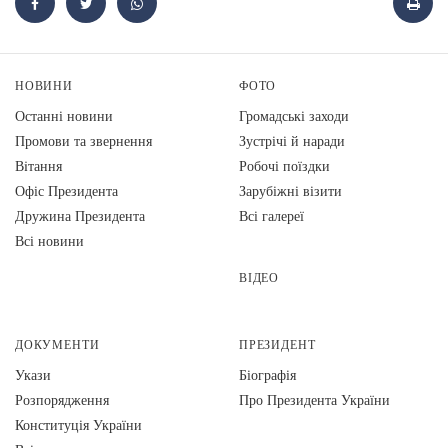
НОВИНИ
ФОТО
Останні новини
Громадські заходи
Промови та звернення
Зустрічі й наради
Вiтання
Робочі поїздки
Офіс Президента
Зарубіжні візити
Дружина Президента
Всі галереї
Всі новини
ВІДЕО
ДОКУМЕНТИ
ПРЕЗИДЕНТ
Укази
Біографія
Розпорядження
Про Президента України
Конституція України