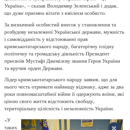
Україна», – сказав Володимир Зеленський і додав,
що дуже приємно вітати з ювілеєм особисто.
За визначний особистий внесок у становлення та
розбудову незалежної Української держави, мужність
і самовідданість у відстоюванні прав
кримськотатарського народу, багаторічну плідну
політичну та громадську діяльність Президент
присвоїв Мустафі Джемілєву звання Героя України
та вручив орден Держави.
Лідер кримськотатарського народу заявив, що для
нього честь отримати найвищу відзнаку, адже за два
роки повномасштабної війни її одержують воїни, які
ціною свого життя відстоюють свободу,
територіальну цілісність і незалежність України.
«У
таких