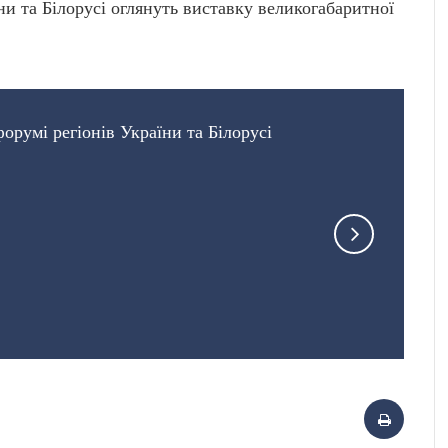
ни та Білорусі оглянуть виставку великогабаритної
орумі регіонів України та Білорусі