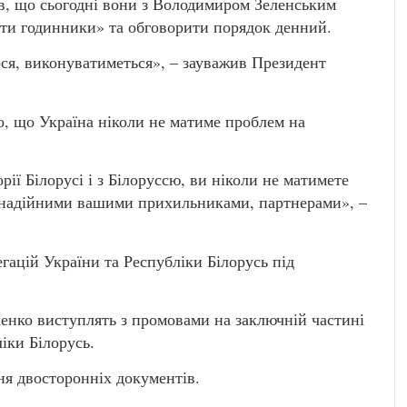
в, що сьогодні вони з Володимиром Зеленським
рити годинники» та обговорити порядок денний.
ся, виконуватиметься», – зауважив Президент
, що Україна ніколи не матиме проблем на
рії Білорусі і з Білоруссю, ви ніколи не матимете
 надійними вашими прихильниками, партнерами», –
гацій України та Республіки Білорусь під
нко виступлять з промовами на заключній частині
іки Білорусь.
ня двосторонніх документів.