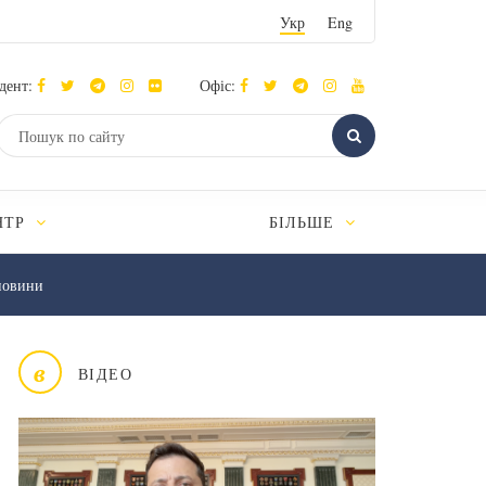
Укр
Eng
дент:
Офіс:
НТР
БІЛЬШЕ
новини
в
ВІДЕО