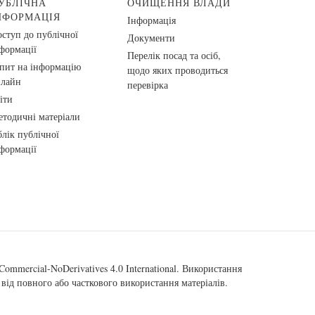
УБЛІЧНА
ОЧИЩЕННЯ ВЛАДИ
НФОРМАЦІЯ
Інформація
ступ до публічної
Документи
формації
Перелік посад та осіб,
пит на інформацію
щодо яких проводиться
нлайн
перевірка
іти
тодичні матеріали
лік публічної
формації
ommercial-NoDerivatives 4.0 International
. Використання
від повного або часткового використання матеріалів.