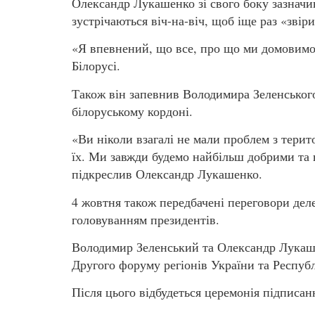
Олександр Лукашенко зі свого боку зазначи
зустрічаються віч-на-віч, щоб іще раз «зві
«Я впевнений, що все, про що ми домовимо
Білорусі.
Також він запевнив Володимира Зеленського
білоруському кордоні.
«Ви ніколи взагалі не мали проблем з терито
їх. Ми завжди будемо найбільш добрими та
підкреслив Олександр Лукашенко.
4 жовтня також передбачені переговори деле
головуванням президентів.
Володимир Зеленський та Олександр Лукаше
Другого форуму регіонів України та Республ
Після цього відбудеться церемонія підписан