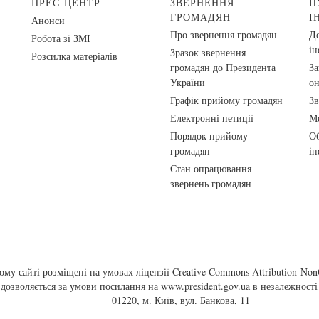
ПРЕС-ЦЕНТР
ЗВЕРНЕННЯ
П
ГРОМАДЯН
І
Анонси
Про звернення громадян
До
Робота зі ЗМІ
ін
Зразок звернення
Розсилка матеріалів
громадян до Президента
За
України
о
Графік прийому громадян
Зв
Електронні петиції
Ме
Порядок прийому
Об
громадян
ін
Стан опрацювання
звернень громадян
ому сайті розміщені на умовах ліцензії
Creative Commons Attribution-NonC
, дозволяється за умови посилання на
www.president.gov.ua
в незалежності 
01220, м. Київ, вул. Банкова, 11