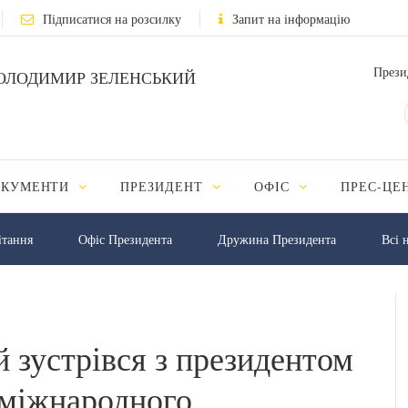
Підписатися на розсилку
Запит на інформацію
Прези
ОЛОДИМИР ЗЕЛЕНСЬКИЙ
ОКУМЕНТИ
ПРЕЗИДЕНТ
ОФІС
ПРЕС-ЦЕ
iтання
Офіс Президента
Дружина Президента
Всі 
 зустрівся з президентом
 міжнародного