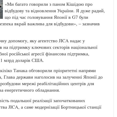
«Ми багато говорили з паном Кішідою про
відбудову та відновлення України. Я дуже радий,
що під час головування Японії в G7 були
Безпека вкрай важлива для відбудови», – зазначив
ну допомогу, яку агентство JICA надає у
тів на підтримку ключових секторів національної
ної російської агресії фінансова підтримка,
,1 млрд доларів США.
Акіхіко Танака обговорили пріоритетні напрями
а, Глава держави наголосив на залученні Японії до
розбудови мережі реабілітаційних центрів для
ва енергетичного обладнання.
ість подальшої реалізації започаткованих
тва JICA, а саме модернізації Бортницької станції