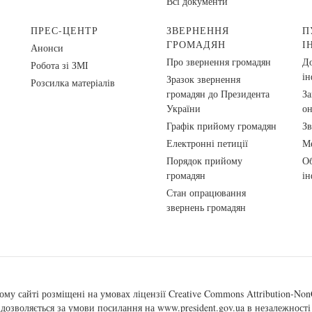
Всі документи
ПРЕС-ЦЕНТР
ЗВЕРНЕННЯ
П
ГРОМАДЯН
І
Анонси
Про звернення громадян
До
Робота зі ЗМІ
ін
Зразок звернення
Розсилка матеріалів
громадян до Президента
За
України
о
Графік прийому громадян
Зв
Електронні петиції
Ме
Порядок прийому
Об
громадян
ін
Стан опрацювання
звернень громадян
ому сайті розміщені на умовах ліцензії
Creative Commons Attribution-NonC
, дозволяється за умови посилання на
www.president.gov.ua
в незалежності 