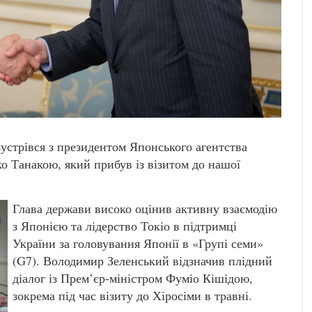
устрівся з президентом Японського агентства
о Танакою, який прибув із візитом до нашої
Глава держави високо оцінив активну взаємодію
з Японією та лідерство Токіо в підтримці
України за головування Японії в «Групі семи»
(G7). Володимир Зеленський відзначив плідний
діалог із Прем’єр-міністром Фуміо Кішідою,
зокрема під час візиту до Хіросіми в травні.