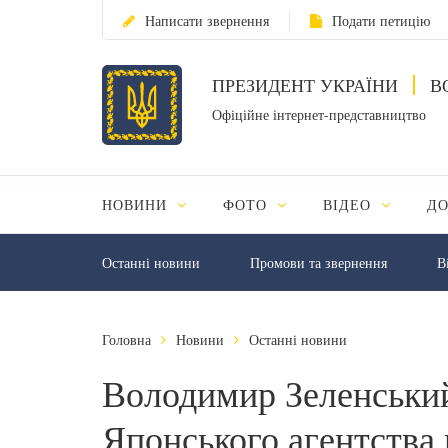
Написати звернення
Подати петицію
ПРЕЗИДЕНТ УКРАЇНИ
В
Офіційне інтернет-представництво
НОВИНИ
ФОТО
ВІДЕО
Д
Останні новини
Промови та звернення
В
Головна
Новини
Останні новини
Володимир Зеленський
Японського агентства