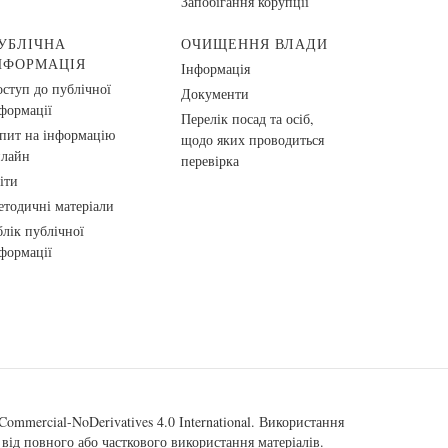
Запобігання корупції
УБЛІЧНА
ОЧИЩЕННЯ ВЛАДИ
НФОРМАЦІЯ
Інформація
ступ до публічної
Документи
формації
Перелік посад та осіб,
пит на інформацію
щодо яких проводиться
нлайн
перевірка
іти
тодичні матеріали
лік публічної
формації
ommercial-NoDerivatives 4.0 International
. Використання
від повного або часткового використання матеріалів.