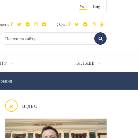
Укр
Eng
дент:
Офіс:
НТР
БІЛЬШЕ
новини
в
ВІДЕО