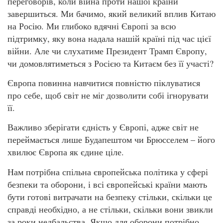
переговорів, коли війна проти нашої країни
завершиться. Ми бачимо, який великий вплив Китаю
на Росію. Ми глибоко вдячні Європі за всю
підтримку, яку вона надала нашій країні під час цієї
війни. Але чи слухатиме Президент Трамп Європу,
чи домовлятиметься з Росією та Китаєм без її участі?
Європа повинна навчитися повністю піклуватися
про себе, щоб світ не міг дозволити собі ігнорувати
її.
Важливо зберігати єдність у Європі, адже світ не
переймається лише Будапештом чи Брюсселем – його
хвилює Європа як єдине ціле.
Нам потрібна спільна європейська політика у сфері
безпеки та оборони, і всі європейські країни мають
бути готові витрачати на безпеку стільки, скільки це
справді необхідно, а не стільки, скільки вони звикли
за роки недбальства. Якщо для оборони потрібно