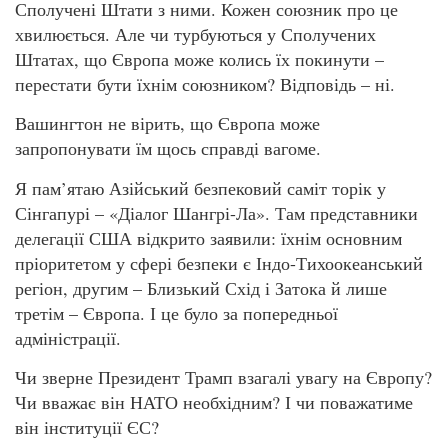
Сполучені Штати з ними. Кожен союзник про це
хвилюється. Але чи турбуються у Сполучених
Штатах, що Європа може колись їх покинути –
перестати бути їхнім союзником? Відповідь – ні.
Вашингтон не вірить, що Європа може
запропонувати їм щось справді вагоме.
Я пам’ятаю Азійський безпековий саміт торік у
Сінгапурі – «Діалог Шангрі-Ла». Там представники
делегації США відкрито заявили: їхнім основним
пріоритетом у сфері безпеки є Індо-Тихоокеанський
регіон, другим – Близький Схід і Затока й лише
третім – Європа. І це було за попередньої
адміністрації.
Чи зверне Президент Трамп взагалі увагу на Європу?
Чи вважає він НАТО необхідним? І чи поважатиме
він інституції ЄС?