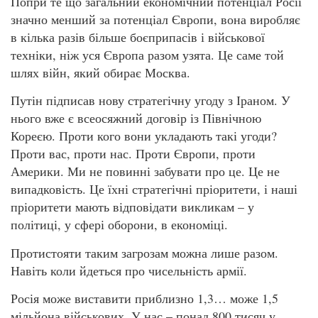
Попри те що загальний економічний потенціал Росії
значно менший за потенціал Європи, вона виробляє
в кілька разів більше боєприпасів і військової
техніки, ніж уся Європа разом узята. Це саме той
шлях війн, який обирає Москва.
Путін підписав нову стратегічну угоду з Іраном. У
нього вже є всеосяжний договір із Північною
Кореєю. Проти кого вони укладають такі угоди?
Проти вас, проти нас. Проти Європи, проти
Америки. Ми не повинні забувати про це. Це не
випадковість. Це їхні стратегічні пріоритети, і наші
пріоритети мають відповідати викликам – у
політиці, у сфері оборони, в економіці.
Протистояти таким загрозам можна лише разом.
Навіть коли йдеться про чисельність армії.
Росія може виставити приблизно 1,3… може 1,5
мільйона військових. У нас – понад 800 тисяч у