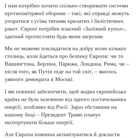
І нам потрібно почати спільно створювати системи
протиповітряної оборони – такі, які справді можуть
упоратися з усіма типами крилатих і балістичних
ракет. Європі потрібен власний «Залізний купол»,
здатний протистояти будь-яким загрозам.
Ми не можемо покладатися на добру волю кількох
столиць, коли йдеться про безпеку Європи: чи то
Вашингтона, Берліна, Парижа, Лондона, Рима, чи –
після того, як Путін піде на той світ, – якогось
уявного демократа в Москві.
І ми повинні забезпечити, щоб жодна європейська
країна не була залежною від одного постачальника
енергії, особливо від Росії. Зараз обставини на
нашому боці – Президент Трамп планує
експортувати більше енергії.
Але Європа повинна активізуватися й докласти