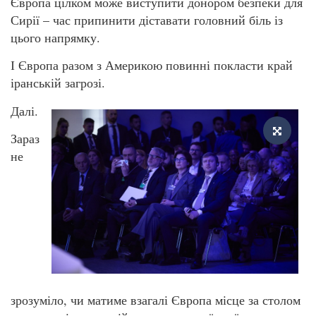
Європа цілком може виступити донором безпеки для
Сирії – час припинити діставати головний біль із
цього напрямку.
І Європа разом з Америкою повинні покласти край
іранській загрозі.
Далі.
Зараз
не
зрозуміло, чи матиме взагалі Європа місце за столом