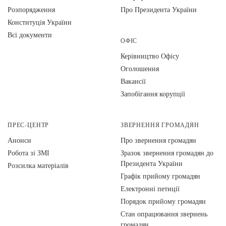
Розпорядження
Про Президента України
Конституція України
Всі документи
ОФІС
Керівництво Офісу
Оголошення
Вакансії
Запобігання корупції
ПРЕС-ЦЕНТР
ЗВЕРНЕННЯ ГРОМАДЯН
Анонси
Про звернення громадян
Робота зі ЗМІ
Зразок звернення громадян до
Президента України
Розсилка матеріалів
Графік прийому громадян
Електронні петиції
Порядок прийому громадян
Стан опрацювання звернень
громадян