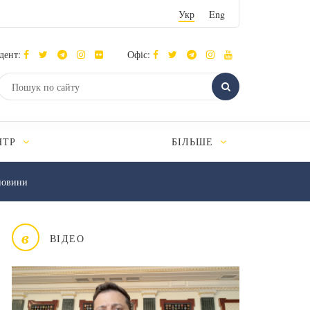
Укр
Eng
дент:
Офіс:
НТР
БІЛЬШЕ
новини
в
ВІДЕО