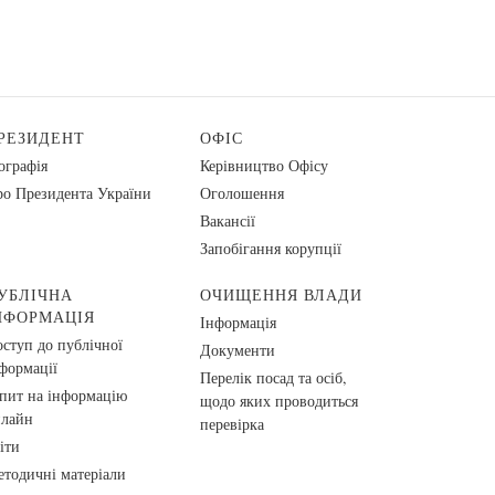
РЕЗИДЕНТ
ОФІС
ографія
Керівництво Офісу
о Президента України
Оголошення
Вакансії
Запобігання корупції
УБЛІЧНА
ОЧИЩЕННЯ ВЛАДИ
НФОРМАЦІЯ
Інформація
ступ до публічної
Документи
формації
Перелік посад та осіб,
пит на інформацію
щодо яких проводиться
нлайн
перевірка
іти
тодичні матеріали