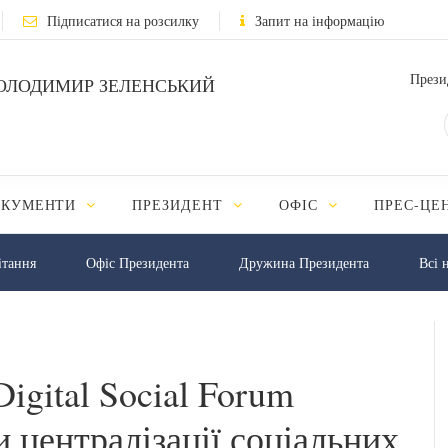
Підписатися на розсилку
Запит на інформацію
Прези
ОЛОДИМИР ЗЕЛЕНСЬКИЙ
ОКУМЕНТИ
ПРЕЗИДЕНТ
ОФІС
ПРЕС-ЦЕ
iтання
Офіс Президента
Дружина Президента
Всі 
igital Social Forum
и централізації соціальних