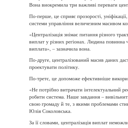
Вона виокремила три важливі переваги цент
По-перше, це сприяє прозорості, уніфікації,
системи управління величезним масивом кош
«Централізація знімає питання різного трак
виплат у різних регіонах. Людина повинна ч
виплата», – зазначила вона.
По-друге, централізований масив даних дас
проектувати політику.
По-третє, це допоможе ефективніше викори
«Не потрібно витрачати інтелектуальний рес
робити система. Наше завдання – вивільнит
свою громаду й те, з якими проблемами сти
Юлія Соколовська.
За її словами, централізація виплат неможл