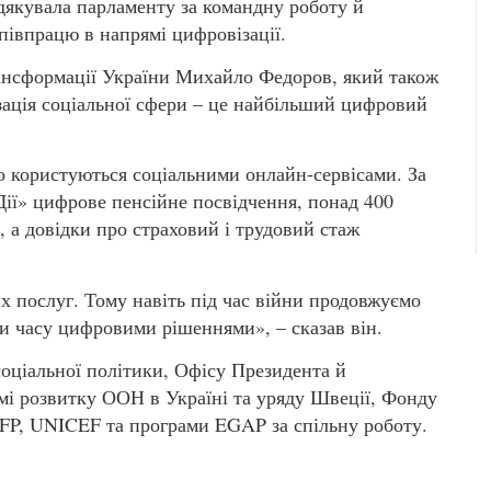
дякувала парламенту за командну роботу й
півпрацю в напрямі цифровізації.
рансформації України Михайло Федоров, який також
ізація соціальної сфери – це найбільший цифровий
но користуються соціальними онлайн-сервісами. За
Дії» цифрове пенсійне посвідчення, понад 400
, а довідки про страховий і трудовий стаж
их послуг. Тому навіть під час війни продовжуємо
и часу цифровими рішеннями», – сказав він.
оціальної політики, Офісу Президента й
мі розвитку ООН в Україні та уряду Швеції, Фонду
FP, UNICEF та програми EGAP за спільну роботу.