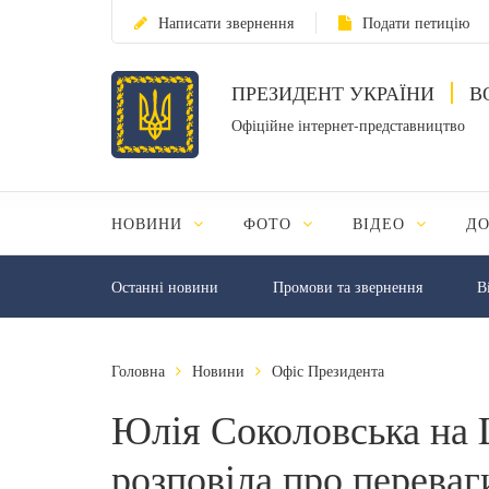
Написати звернення
Подати петицію
ПРЕЗИДЕНТ УКРАЇНИ
В
Офіційне інтернет-представництво
НОВИНИ
ФОТО
ВІДЕО
Д
Останні новини
Промови та звернення
В
Головна
Новини
Офіс Президента
Юлія Соколовська на D
розповіла про переваг