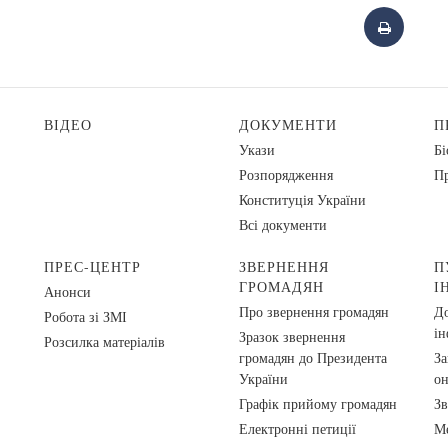
ВІДЕО
ДОКУМЕНТИ
П
Укази
Бі
Розпорядження
Пр
Конституція України
Всі документи
ПРЕС-ЦЕНТР
ЗВЕРНЕННЯ
П
ГРОМАДЯН
І
Анонси
Про звернення громадян
До
Робота зі ЗМІ
ін
Зразок звернення
Розсилка матеріалів
громадян до Президента
За
України
о
Графік прийому громадян
Зв
Електронні петиції
Ме