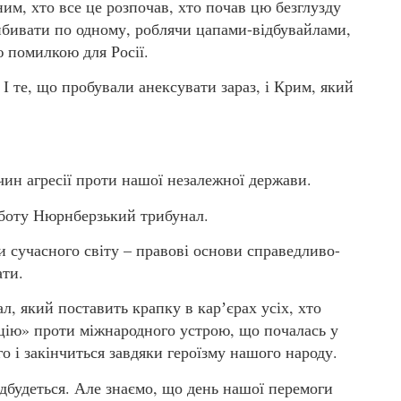
им, хто все це розпочав, хто почав цю безглузду
вибивати по одному, роблячи цапами-відбувайлами,
ю помилкою для Росії.
і. І те, що пробували анексувати зараз, і Крим, який
очин агресії проти нашої незалежної держави.
боту Нюрнберзький трибунал.
и сучасного світу – правові основи справедливо-
ати.
л, який поставить крапку в карʼєрах усіх, хто
цію» проти міжнародного устрою, що почалась у
 і закінчиться завдяки героїзму нашого народу.
ідбудеться. Але знаємо, що день нашої перемоги