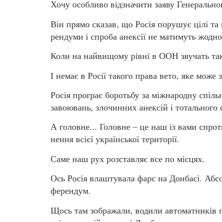
Хочу особливо відзначити заяву Генеральн
Він прямо сказав, що Росія порушує цілі 
рендуми і спроба анексії не матимуть жодн
Коли на найвищому рівні в ООН звучать такі 
І немає в Росії такого права вето, яке може
Росія програє боротьбу за міжнародну спіль
завоювань, злочинних анексій і тотального 
А головне... Головне – це наш із вами спрот
нення всієї української території.
Саме наш рух розставляє все по місцях.
Ось Росія влаштувала фарс на Донбасі. Абсо
ферендум.
Щось там зображали, водили автоматників п