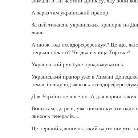
знімали в тій частині Донбасу, яку вони ко
А зараз там український прапор.
За цей тиждень українських прапорів на Дон
льше.
А що ж тоді псевдореферендум? Це що, якіс
нецької області? Чи два селища Торське?
Український рух буде продовжуватись.
Український прапор уже в Лимані Донецької 
немає і сліду від якогось псевдореферендум
Для України це логічно. А для ворога таких
Вони там, до речі, уже почали кусати один
якихось генералів...
Це перший дзвіночок, який варто почути на 