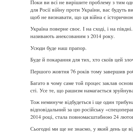
Поки ви всі не вирішите проблему з тим одн
для Росії війну проти України, вас будуть 
щоб не визнавати, що ця війна є історично
Україна поверне своє. І на сході, і на півдн
називають анексованим з 2014 року.
Усюди буде наш прапор.
Буде й покарання для тих, хто скоїв цей зл
Першого жовтня 76 років тому завершив ро
Багато в чому саме той процес заклав основ
сті. Усе те, що рашизм намагається зруйнув
Тож неминуче відбудеться і ще один трибуна
відповідальний за цю російську «спецопера
2014 році, стала повномасштабною 24 лютого
Сьогодні ми ще не знаємо, у який день це в