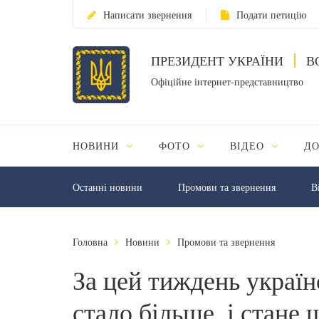
Написати звернення
Подати петицію
ПРЕЗИДЕНТ УКРАЇНИ
В
Офіційне інтернет-представництво
НОВИНИ
ФОТО
ВІДЕО
Д
Останні новини
Промови та звернення
В
Головна
Новини
Промови та звернення
За цей тиждень україн
стало більше, і стане