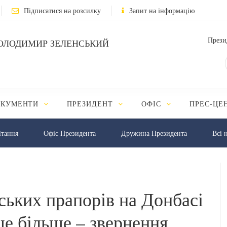
Підписатися на розсилку
Запит на інформацію
Прези
ОЛОДИМИР ЗЕЛЕНСЬКИЙ
ОКУМЕНТИ
ПРЕЗИДЕНТ
ОФІС
ПРЕС-ЦЕ
iтання
Офіс Президента
Дружина Президента
Всі 
ських прапорів на Донбасі
 ще більше – звернення