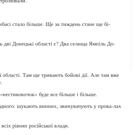
нтролювали.
басі стало більше. Ще за тиждень стане ще бі-
ь дві Донецькі області є? Два селища Ямпіль До-
області. Там ще тривають бойові дії. Але там вже
у.
 «нестиковочок» буде все більше і більше.
 одного: шукають винних, звинувачують у прова-лах
всіх рівнях російської влади.