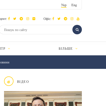
Укр
Eng
дент:
Офіс:
НТР
БІЛЬШЕ
новини
в
ВІДЕО