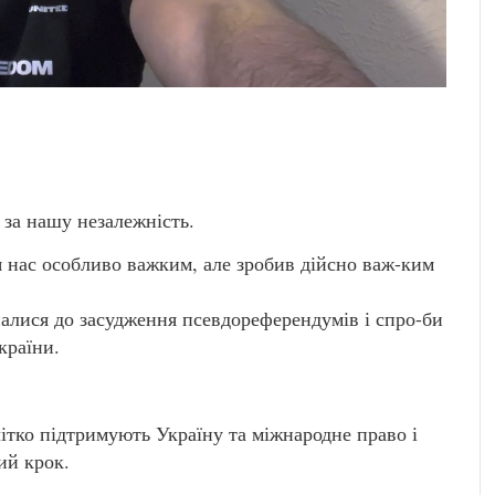
за нашу незалежність.
я нас особливо важким, але зробив дійсно важ-ким
дналися до засудження псевдореферендумів і спро-би
країни.
чітко підтримують Україну та міжнародне право і
ий крок.