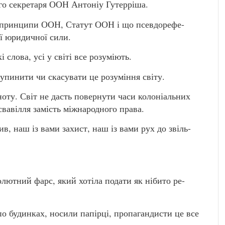
ого секретаря ООН Антоніу Гутерріша.
та принципи ООН, Статут ООН і що псевдорефе-
ої юридичної сили.
слова, усі у світі все розуміють.
 зупинити чи скасувати це розуміння світу.
ноту. Світ не дасть повернути часи колоніальних
свавілля замість міжнародного права.
ив, наш із вами захист, наш із вами рух до звіль-
лютний фарс, який хотіла подати як нібито ре-
о будинках, носили папірці, пропагандисти це все