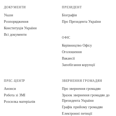
ДОКУМЕНТИ
ПРЕЗИДЕНТ
Укази
Біографія
Розпорядження
Про Президента України
Конституція України
Всі документи
ОФІС
Керівництво Офісу
Оголошення
Вакансії
Запобігання корупції
ПРЕС-ЦЕНТР
ЗВЕРНЕННЯ ГРОМАДЯН
Анонси
Про звернення громадян
Робота зі ЗМІ
Зразок звернення громадян до
Президента України
Розсилка матеріалів
Графік прийому громадян
Електронні петиції