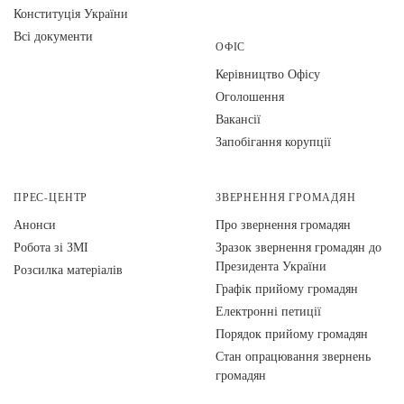
Конституція України
Всі документи
ОФІС
Керівництво Офісу
Оголошення
Вакансії
Запобігання корупції
ПРЕС-ЦЕНТР
ЗВЕРНЕННЯ ГРОМАДЯН
Анонси
Про звернення громадян
Робота зі ЗМІ
Зразок звернення громадян до
Президента України
Розсилка матеріалів
Графік прийому громадян
Електронні петиції
Порядок прийому громадян
Стан опрацювання звернень
громадян