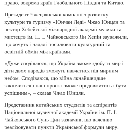
право, зокрема країн Глобального Півдня та Китаю.
Президент Чжецзянської компанії з розвитку
культури та туризму «Юнчан Леді» Чжао Юнцян та
ректор Хебейської міжнародної академії музики та
мистецтв ім. П. І. Чайковського Ян Хепін зауважили,
що хочуть і надалі посилювати культурний та
освітній обмін між країнами.
«Дуже сподіваюся, що Україна зможе здобути мир і
діти двох народів зможуть навчатися під мирним
небом. Сподіваюся, що війна якнайшвидше
закінчиться і наш проєкт зможе продовжитись і бути
успішним», – сказав Чжао Юнцян.
Представник китайських студентів та аспірантів
Національної музичної академії України ім. П. І.
Чайковського Сунь Цин зазначив, що важливо
реалізовувати пункти Української формули миру.