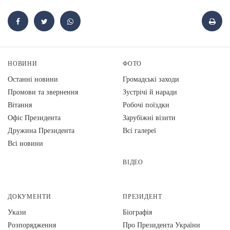
НОВИНИ
ФОТО
Останні новини
Громадські заходи
Промови та звернення
Зустрічі й наради
Вiтання
Робочі поїздки
Офіс Президента
Зарубіжні візити
Дружина Президента
Всі галереї
Всі новини
ВІДЕО
ДОКУМЕНТИ
ПРЕЗИДЕНТ
Укази
Біографія
Розпорядження
Про Президента України