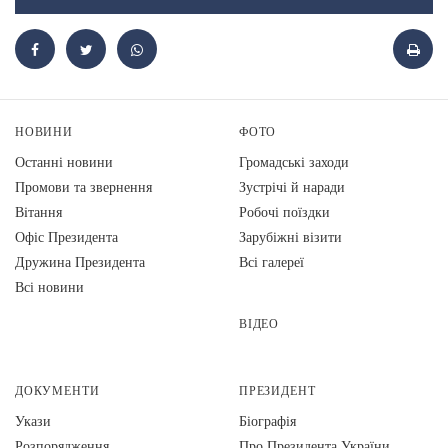
НОВИНИ
ФОТО
Останні новини
Громадські заходи
Промови та звернення
Зустрічі й наради
Вiтання
Робочі поїздки
Офіс Президента
Зарубіжні візити
Дружина Президента
Всі галереї
Всі новини
ВІДЕО
ДОКУМЕНТИ
ПРЕЗИДЕНТ
Укази
Біографія
Розпорядження
Про Президента України