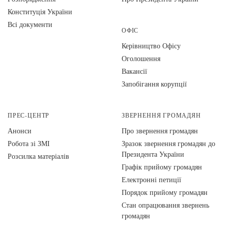
Конституція України
Всі документи
ОФІС
Керівництво Офісу
Оголошення
Вакансії
Запобігання корупції
ПРЕС-ЦЕНТР
ЗВЕРНЕННЯ ГРОМАДЯН
Анонси
Про звернення громадян
Робота зі ЗМІ
Зразок звернення громадян до
Президента України
Розсилка матеріалів
Графік прийому громадян
Електронні петиції
Порядок прийому громадян
Стан опрацювання звернень
громадян