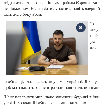
звідти лунають погрози іншим країнам Європи. Вже
не тільки нам. Коли звідти лунає вже навіть ядерний
шантаж, з боку Росії.
І я
хочу,
щоб
усі
ви,
швейцарці, стали зараз, як усі ми, українці. Я хочу,
щоб ми з вами зараз не втратили наш спільний шанс.
Шанс повернути мир, шанс зупинити будь-які війни
у світі. Бо коли Швейцарія з вами – ви точно