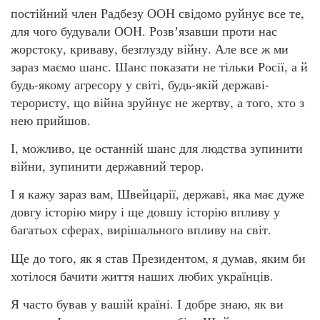
постійний член Радбезу ООН свідомо руйнує все те,
для чого будували ООН. Розвʼязавши проти нас
жорстоку, криваву, безглузду війну. Але все ж ми
зараз маємо шанс. Шанс показати не тільки Росії, а й
будь-якому агресору у світі, будь-якій державі-
терористу, що війна зруйнує не жертву, а того, хто з
нею прийшов.
І, можливо, це останній шанс для людства зупинити
війни, зупинити державний терор.
І я кажу зараз вам, Швейцарії, державі, яка має дуже
довгу історію миру і ще довшу історію впливу у
багатьох сферах, вирішального впливу на світ.
Ще до того, як я став Президентом, я думав, яким би
хотілося бачити життя наших любих українців.
Я часто бував у вашій країні. І добре знаю, як ви