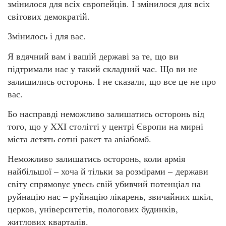
змінилося для всіх європейців. І змінилося для всіх
світових демократій.
Змінилось і для вас.
Я вдячний вам і вашій державі за те, що ви
підтримали нас у такий складний час. Що ви не
залишились осторонь. І не сказали, що все це не про
вас.
Бо насправді неможливо залишатись осторонь від
того, що у XXI столітті у центрі Європи на мирні
міста летять сотні ракет та авіабомб.
Неможливо залишатись осторонь, коли армія
найбільшої – хоча й тільки за розмірами – держави
світу спрямовує увесь свій убивчий потенціал на
руйнацію нас – руйнацію лікарень, звичайних шкіл,
церков, університетів, пологових будинків,
житлових кварталів.