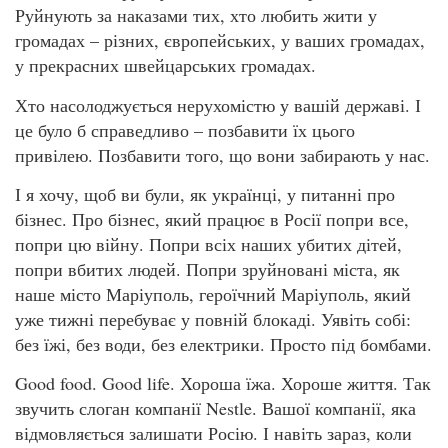
Руйнують за наказами тих, хто любить жити у
громадах – різних, європейських, у ваших громадах,
у прекрасних швейцарських громадах.
Хто насолоджується нерухомістю у вашій державі. І
це було б справедливо – позбавити їх цього
привілею. Позбавити того, що вони забирають у нас.
І я хочу, щоб ви були, як українці, у питанні про
бізнес. Про бізнес, який працює в Росії попри все,
попри цю війну. Попри всіх наших убитих дітей,
попри вбитих людей. Попри зруйновані міста, як
наше місто Маріуполь, героїчний Маріуполь, який
уже тижні перебуває у повній блокаді. Уявіть собі:
без їжі, без води, без електрики. Просто під бомбами.
Good food. Good life. Хороша їжа. Хороше життя. Так
звучить слоган компанії Nestle. Вашої компанії, яка
відмовляється залишати Росію. І навіть зараз, коли