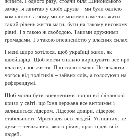
живете. І одного разу, стоячи біля Шийонського
замку, я запитав у своїх друзів – ми були однією
компанією: а чому ми не можемо саме так жити,
такий рівень життя мати, бути на такому високому
рівні. І з такою ж свободою. Такими дружними
громадами. І з такою впевненістю у власних силах.
І мені щиро хотілося, щоб українці жили, як
швейцарці. Щоб могли спільно вирішувати все про
власне, своє життя. Про свою землю. Не чекаючи
чогось від політиків – зайвих слів, а голосуючи на
референдумі.
Щоб могли бути впевненими попри всі фінансові
кризи у світі, що їхня держава все витримає і
залишиться лідером. Лідером довіри, лідером
стабільності. Мрією для всіх людей. Успішних, не
дуже – неважливо, якого рівня, просто для всіх
людей.