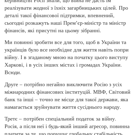
керівництві Росії знали, що війна не дасть їм
реалізувати жодної з їхніх загарбницьких цілей. Про
деталі такої фінансової підтримки, впевнений,
сьогодні розкажуть наші Премʼєр-міністр та міністр
фінансів, які присутні на цьому зібранні.
Ми повинні зробити все для того, щоб в України та
українців було все необхідне для життя навіть попри
війну. І в згаданому мною на початку цього виступу
Харкові, і в усіх інших містах і громадах України.
Всюди.
Друге – потрібно негайно виключити Росію з усіх
міжнародних фінансових інституцій. МВФ, Світовий
банк та інші – точно не місце для такої держави, яка
намагається зруйнувати життя сусіднього народу.
Третє – потрібен спеціальний податок за війну.
Росія, а після неї і будь-який інший агресор, повинна
платити за те, що порушує глобальну стабільність.