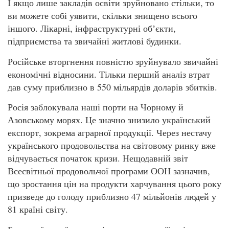
І якщо лише закладів освіти зруйновано стільки, то
ви можете собі уявити, скільки знищено всього
іншого. Лікарні, інфраструктурні обʼєкти,
підприємства та звичайні житлові будинки.
Російське вторгнення повністю зруйнувало звичайні
економічні відносини. Тільки перший аналіз втрат
дав суму приблизно в 550 мільярдів доларів збитків.
Росія заблокувала наші порти на Чорному й
Азовському морях. Це значно знизило український
експорт, зокрема аграрної продукції. Через нестачу
українського продовольства на світовому ринку вже
відчувається початок кризи. Нещодавній звіт
Всесвітньої продовольчої програми ООН зазначив,
що зростання цін на продукти харчування цього року
призведе до голоду приблизно 47 мільйонів людей у
81 країні світу.