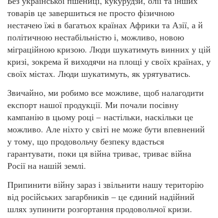
Без української пшениці, кукурудзи, олії та інших
товарів це завершиться не просто фізичною
нестачею їжі в багатьох країнах Африки та Азії, а й
політичною нестабільністю і, можливо, новою
міграційною кризою. Люди шукатимуть винних у цій
кризі, зокрема й виходячи на площі у своїх країнах, у
своїх містах. Люди шукатимуть, як урятуватись.
Звичайно, ми робимо все можливе, щоб налагодити
експорт нашої продукції. Ми почали посівну
кампанію в цьому році – настільки, наскільки це
можливо. Але ніхто у світі не може бути впевнений
у тому, що продовольчу безпеку вдасться
гарантувати, поки ця війна триває, триває війна
Росії на нашій землі.
Припинити війну зараз і звільнити нашу територію
від російських загарбників – це єдиний надійний
шлях зупинити розгортання продовольчої кризи.