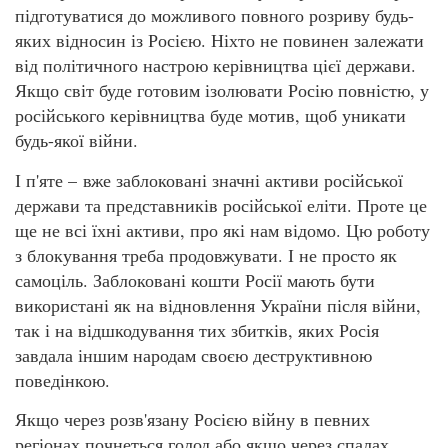
підготуватися до можливого повного розриву будь-
яких відносин із Росією. Ніхто не повинен залежати
від політичного настрою керівництва цієї держави.
Якщо світ буде готовим ізолювати Росію повністю, у
російського керівництва буде мотив, щоб уникати
будь-якої війни.
І п'яте – вже заблоковані значні активи російської
держави та представників російської еліти. Проте це
ще не всі їхні активи, про які нам відомо. Цю роботу
з блокування треба продовжувати. І не просто як
самоціль. Заблоковані кошти Росії мають бути
використані як на відновлення України після війни,
так і на відшкодування тих збитків, яких Росія
завдала іншим народам своєю деструктивною
поведінкою.
Якщо через розв'язану Росією війну в певних
регіонах почнеться голод або якщо через спалах