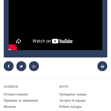
НОВИНИ
ФОТО
Останні новини
Громадські заходи
Промови та звернення
Зустрічі й наради
Вiтання
Робочі поїздки