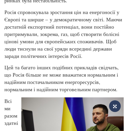
ринках була нестабільність.
Росія спровокувала зростання цін на енергоносії у
Європі та ширше – у демократичному світі. Маючи
достатній експортний потенціал, вони постійно
притримували, зокрема, газ, щоб створити болісні
цінові умови для європейських споживачів. Щоб
люди тиснули на свої уряди всередині держави
заради політичних інтересів Росії.
Цей та багато інших подібних прикладів свідчать,
що Росія більше не може вважатися нормальним і
надійним постачальником енергоресурсів,
нормальним і надійним торговельним партнером.
Всі
ми
разом
здатні