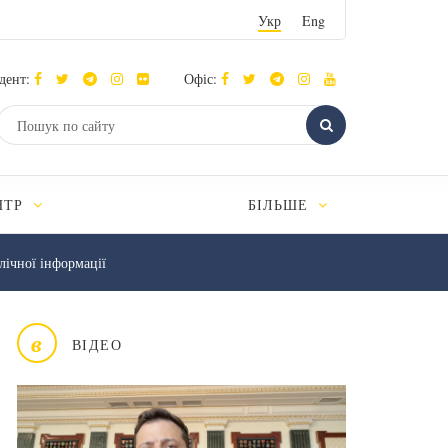
Укр
Eng
дент:
Офіс:
НТР
БІЛЬШЕ
лічної інформації
в
ВІДЕО