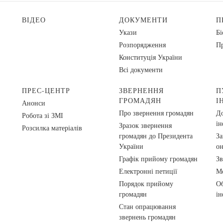
ВІДЕО
ДОКУМЕНТИ
П
Укази
Бі
Розпорядження
Пр
Конституція України
Всі документи
ПРЕС-ЦЕНТР
ЗВЕРНЕННЯ
П
ГРОМАДЯН
І
Анонси
Про звернення громадян
До
Робота зі ЗМІ
ін
Зразок звернення
Розсилка матеріалів
громадян до Президента
За
України
о
Графік прийому громадян
Зв
Електронні петиції
Ме
Порядок прийому
Об
громадян
ін
Стан опрацювання
звернень громадян