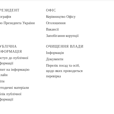
РЕЗИДЕНТ
ОФІС
ографія
Керівництво Офісу
о Президента України
Оголошення
Вакансії
Запобігання корупції
УБЛІЧНА
ОЧИЩЕННЯ ВЛАДИ
НФОРМАЦІЯ
Інформація
ступ до публічної
Документи
формації
Перелік посад та осіб,
пит на інформацію
щодо яких проводиться
нлайн
перевірка
іти
тодичні матеріали
лік публічної
формації