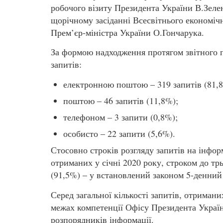
робочого візиту Президента України В.Зеле
щорічному засіданні Всесвітнього економічн
Прем’єр-міністра України О.Гончарука.
За формою надходження протягом звітного п
запитів:
електронною поштою – 319 запитів (81,
поштою – 46 запитів (11,8%);
телефоном – 3 запити (0,8%);
особисто – 22 запити (5,6%).
Стосовно строків розгляду запитів на інфор
отриманих у січні 2020 року, строком до трь
(91,5%) – у встановлений законом 5-денний
Серед загальної кількості запитів, отримани
межах компетенції Офісу Президента Україн
розпорядників інформації.