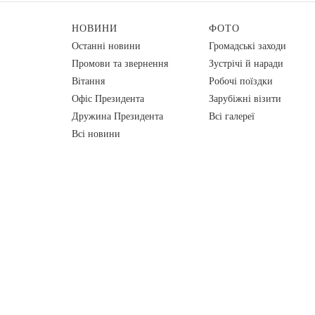
НОВИНИ
ФОТО
Останні новини
Громадські заходи
Промови та звернення
Зустрічі й наради
Вiтання
Робочі поїздки
Офіс Президента
Зарубіжні візити
Дружина Президента
Всі галереї
Всі новини