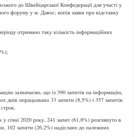
нського до Швейцарської Конфедерації для участі у
ого форуму у м. Давос; копія заяви про відставку
еріоду отримано таку кількість інформаційних
8%);
мацію зазначаємо, що із 390 запитів на інформацію,
ох днів опрацьовано 33 запити (8,5%) і 357 запитів
 строк.
х у січні 2020 року, 241 запит (61,8%) розглянуто в
и, 102 запити (26,2%) надіслано до належних