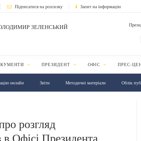
Підписатися на розсилку
Запит на інформацію
Прези
ОЛОДИМИР ЗЕЛЕНСЬКИЙ
ОКУМЕНТИ
ПРЕЗИДЕНТ
ОФІС
ПРЕС-ЦЕ
мацію онлайн
Звіти
Методичні матеріали
Облік пуб
про розгляд
 в Офісі Президента