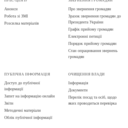
ПРЕС-ЦЕНТР
ЗВЕРНЕННЯ ГРОМАДЯН
Анонси
Про звернення громадян
Робота зі ЗМІ
Зразок звернення громадян до
Президента України
Розсилка матеріалів
Графік прийому громадян
Електронні петиції
Порядок прийому громадян
Стан опрацювання звернень
громадян
ПУБЛІЧНА ІНФОРМАЦІЯ
ОЧИЩЕННЯ ВЛАДИ
Доступ до публічної
Інформація
інформації
Документи
Запит на інформацію онлайн
Перелік посад та осіб, щодо
Звіти
яких проводиться перевірка
Методичні матеріали
Облік публічної інформації