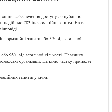
авління забезпечення доступу до публічної
ни надійшло 783 інформаційні запити. На всі
відповіді.
 інформаційні запити або 3% від загальної
 або 96% від загальної кількості. Невелику
омадські організації. На їхню частку припадає
маційних запитів у січні: