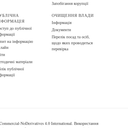
Запобігання корупції
УБЛІЧНА
ОЧИЩЕННЯ ВЛАДИ
НФОРМАЦІЯ
Інформація
ступ до публічної
Документи
формації
Перелік посад та осіб,
пит на інформацію
щодо яких проводиться
нлайн
перевірка
іти
тодичні матеріали
лік публічної
формації
ommercial-NoDerivatives 4.0 International
. Використання