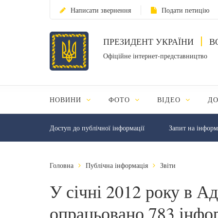
Написати звернення
Подати петицію
ПРЕЗИДЕНТ УКРАЇНИ
В
Офіційне інтернет-представництво
НОВИНИ
ФОТО
ВІДЕО
Д
Доступ до публічної інформації
Запит на інфор
Головна
Публічна інформація
Звіти
У січні 2012 року в А
опрацьовано 783 інфо