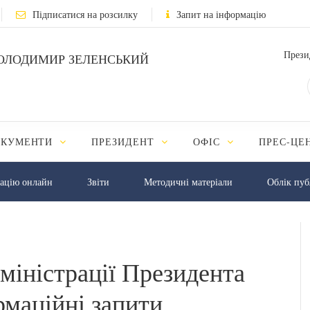
Підписатися на розсилку
Запит на інформацію
Прези
ОЛОДИМИР ЗЕЛЕНСЬКИЙ
ОКУМЕНТИ
ПРЕЗИДЕНТ
ОФІС
ПРЕС-ЦЕ
мацію онлайн
Звіти
Методичні матеріали
Облік пуб
дміністрації Президента
рмаційні запити