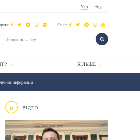
Укр
Eng
дент:
Офіс:
НТР
БІЛЬШЕ
лічної інформації
в
ВІДЕО