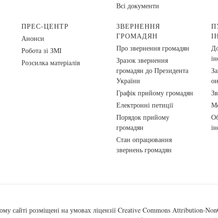
Всі документи
ПРЕС-ЦЕНТР
ЗВЕРНЕННЯ
П
ГРОМАДЯН
І
Анонси
Про звернення громадян
До
Робота зі ЗМІ
ін
Зразок звернення
Розсилка матеріалів
громадян до Президента
За
України
о
Графік прийому громадян
Зв
Електронні петиції
Ме
Порядок прийому
Об
громадян
ін
Стан опрацювання
звернень громадян
ому сайті розміщені на умовах ліцензії
Creative Commons Attribution-NonC