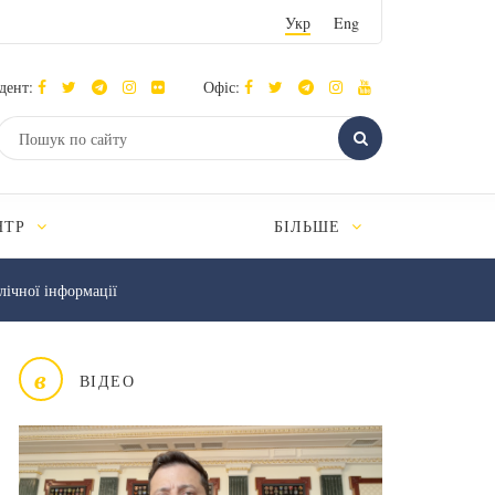
Укр
Eng
дент:
Офіс:
НТР
БІЛЬШЕ
лічної інформації
в
ВІДЕО