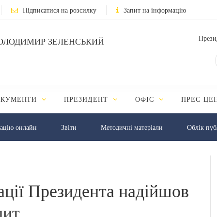
Підписатися на розсилку
Запит на інформацію
Прези
ОЛОДИМИР ЗЕЛЕНСЬКИЙ
ОКУМЕНТИ
ПРЕЗИДЕНТ
ОФІС
ПРЕС-ЦЕ
мацію онлайн
Звіти
Методичні матеріали
Облік пуб
ації Президента надійшов
пит