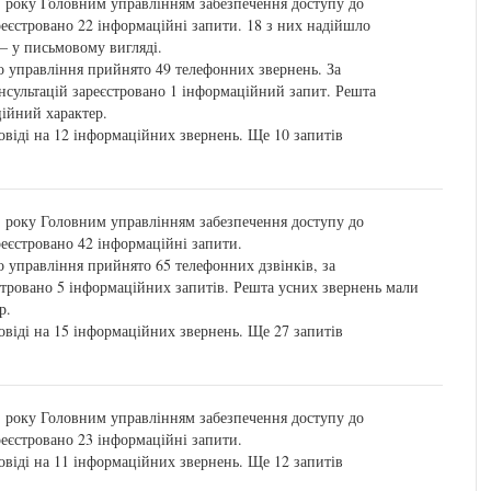
1 року Головним управлінням забезпечення доступу до
реєстровано 22 інформаційні запити. 18 з них надійшло
– у письмовому вигляді.
 управління прийнято 49 телефонних звернень. За
нсультацій зареєстровано 1 інформаційний запит. Решта
ційний характер.
віді на 12 інформаційних звернень. Ще 10 запитів
1 року Головним управлінням забезпечення доступу до
реєстровано 42 інформаційні запити.
 управління прийнято 65 телефонних дзвінків, за
стровано 5 інформаційних запитів. Решта усних звернень мали
р.
віді на 15 інформаційних звернень. Ще 27 запитів
1 року Головним управлінням забезпечення доступу до
реєстровано 23 інформаційні запити.
віді на 11 інформаційних звернень. Ще 12 запитів