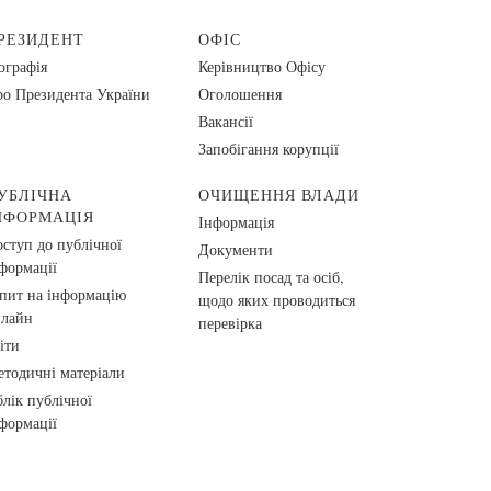
РЕЗИДЕНТ
ОФІС
ографія
Керівництво Офісу
о Президента України
Оголошення
Вакансії
Запобігання корупції
УБЛІЧНА
ОЧИЩЕННЯ ВЛАДИ
НФОРМАЦІЯ
Інформація
ступ до публічної
Документи
формації
Перелік посад та осіб,
пит на інформацію
щодо яких проводиться
нлайн
перевірка
іти
тодичні матеріали
лік публічної
формації