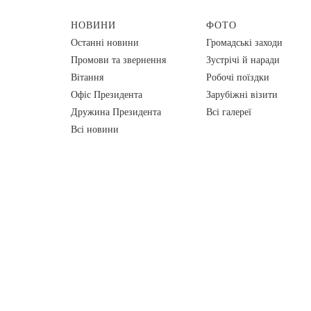
НОВИНИ
ФОТО
Останні новини
Громадські заходи
Промови та звернення
Зустрічі й наради
Вiтання
Робочі поїздки
Офіс Президента
Зарубіжні візити
Дружина Президента
Всі галереї
Всі новини