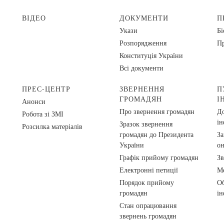
ВІДЕО
ДОКУМЕНТИ
П
Укази
Бі
Розпорядження
Пр
Конституція України
Всі документи
ПРЕС-ЦЕНТР
ЗВЕРНЕННЯ
П
ГРОМАДЯН
І
Анонси
Про звернення громадян
До
Робота зі ЗМІ
ін
Зразок звернення
Розсилка матеріалів
громадян до Президента
За
України
о
Графік прийому громадян
Зв
Електронні петиції
Ме
Порядок прийому
Об
громадян
ін
Стан опрацювання
звернень громадян