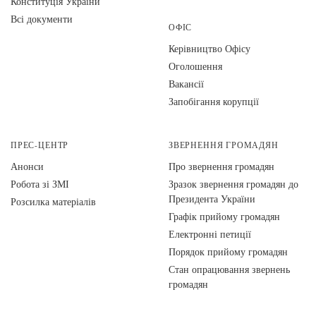
Конституція України
Всі документи
ОФІС
Керівництво Офісу
Оголошення
Вакансії
Запобігання корупції
ПРЕС-ЦЕНТР
ЗВЕРНЕННЯ ГРОМАДЯН
Анонси
Про звернення громадян
Робота зі ЗМІ
Зразок звернення громадян до
Президента України
Розсилка матеріалів
Графік прийому громадян
Електронні петиції
Порядок прийому громадян
Стан опрацювання звернень
громадян