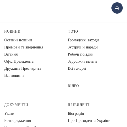
НОВИНИ
ФОТО
Останні новини
Громадські заходи
Промови та звернення
Зустрічі й наради
Вiтання
Робочі поїздки
Офіс Президента
Зарубіжні візити
Дружина Президента
Всі галереї
Всі новини
ВІДЕО
ДОКУМЕНТИ
ПРЕЗИДЕНТ
Укази
Біографія
Розпорядження
Про Президента України