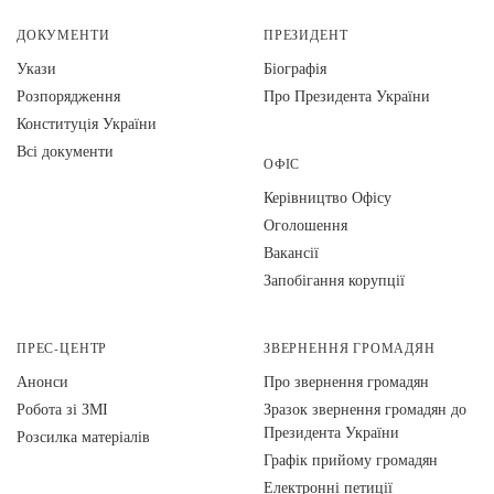
ДОКУМЕНТИ
ПРЕЗИДЕНТ
Укази
Біографія
Розпорядження
Про Президента України
Конституція України
Всі документи
ОФІС
Керівництво Офісу
Оголошення
Вакансії
Запобігання корупції
ПРЕС-ЦЕНТР
ЗВЕРНЕННЯ ГРОМАДЯН
Анонси
Про звернення громадян
Робота зі ЗМІ
Зразок звернення громадян до
Президента України
Розсилка матеріалів
Графік прийому громадян
Електронні петиції