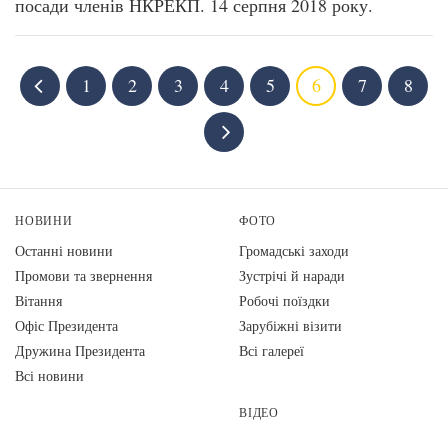
посади членів НКРЕКП. 14 серпня 2018 року.
1
2
3
4
5
6
7
8
НОВИНИ
ФОТО
Останні новини
Громадські заходи
Промови та звернення
Зустрічі й наради
Вiтання
Робочі поїздки
Офіс Президента
Зарубіжні візити
Дружина Президента
Всі галереї
Всі новини
ВІДЕО