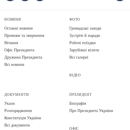
НОВИНИ
ФОТО
Останні новини
Громадські заходи
Промови та звернення
Зустрічі й наради
Вiтання
Робочі поїздки
Офіс Президента
Зарубіжні візити
Дружина Президента
Всі галереї
Всі новини
ВІДЕО
ДОКУМЕНТИ
ПРЕЗИДЕНТ
Укази
Біографія
Розпорядження
Про Президента України
Конституція України
Всі документи
ОФІС