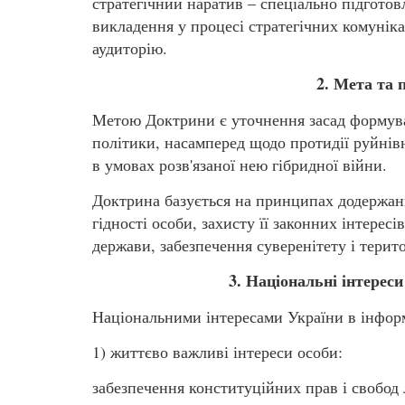
стратегічний наратив – спеціально підгото
викладення у процесі стратегічних комунік
аудиторію.
2. Мета та
Метою Доктрини є уточнення засад формуван
політики, насамперед щодо протидії руйнів
в умовах розв'язаної нею гібридної війни.
Доктрина базується на принципах додержанн
гідності особи, захисту її законних інтересі
держави, забезпечення суверенітету і терито
3. Національні інтереси
Національними інтересами України в інформ
1) життєво важливі інтереси особи:
забезпечення конституційних прав і свобод 