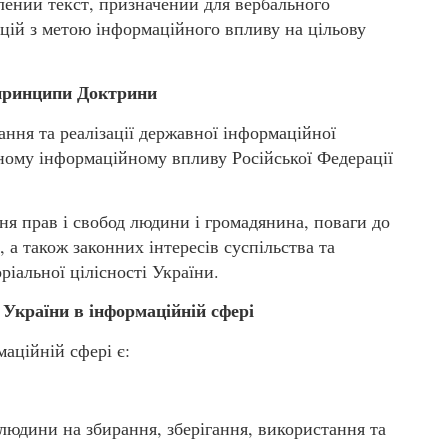
влений текст, призначений для вербального
ацій з метою інформаційного впливу на цільову
 принципи Доктрини
ня та реалізації державної інформаційної
ному інформаційному впливу Російської Федерації
я прав і свобод людини і громадянина, поваги до
в, а також законних інтересів суспільства та
ріальної цілісності України.
 України в інформаційній сфері
аційній сфері є:
людини на збирання, зберігання, використання та