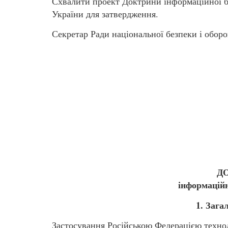
Схвалити проект Доктрини інформаційної бе
України для затвердження.
Секретар Ради національної безпеки і об
Д
інформаційн
1. Зага
Застосування Російською Федерацією технол