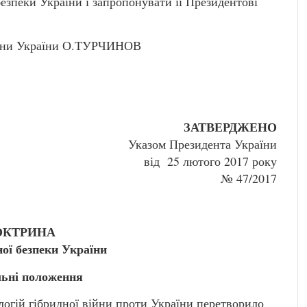
зпеки України і запропонувати її Президентові
орони України О.ТУРЧИНОВ
ЗАТВЕРДЖЕНО
Указом Президента України
від 25 лютого 2017 року
№ 47/2017
ОКТРИНА
ої безпеки України
льні положення
огій гібридної війни проти України перетворило