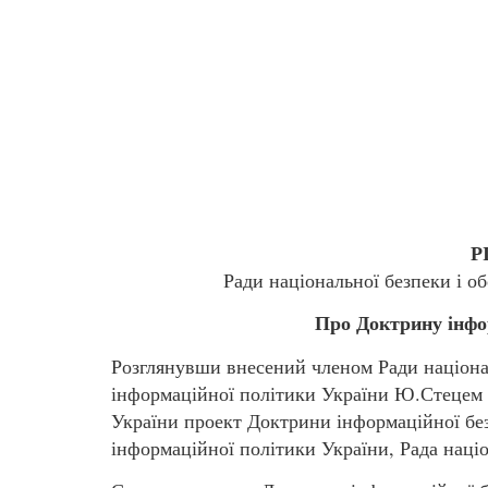
Р
Ради національної безпеки і о
Про Доктрину інфо
Розглянувши внесений членом Ради націонал
інформаційної політики України Ю.Стецем н
України проект Доктрини інформаційної бе
інформаційної політики України, Рада наці