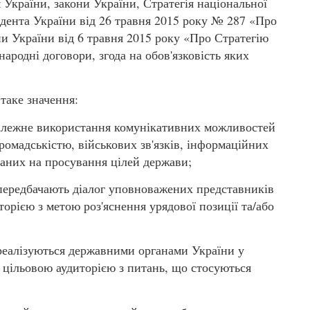
країни, закони України, Стратегія національної
дента України від 26 травня 2015 року № 287 «Про
ни України від 6 травня 2015 року «Про Стратегію
ародні договори, згода на обов'язковість яких
таке значення:
 належне використання комунікативних можливостей
 громадськістю, військових зв'язків, інформаційних
ваних на просування цілей держави;
о передбачають діалог уповноважених представників
торією з метою роз'яснення урядової позиції та/або
 реалізуються державними органами України у
із цільовою аудиторією з питань, що стосуються