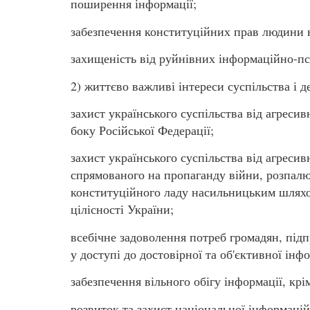
поширення інформації;
забезпечення конституційних прав людини н
захищеність від руйнівних інформаційно-пс
2) життєво важливі інтереси суспільства і д
захист українського суспільства від агреси
боку Російської Федерації;
захист українського суспільства від агреси
спрямованого на пропаганду війни, розпалюв
конституційного ладу насильницьким шляхом
цілісності України;
всебічне задоволення потреб громадян, підп
у доступі до достовірної та об'єктивної інфо
забезпечення вільного обігу інформації, кр
розвиток та захист національної інформаці