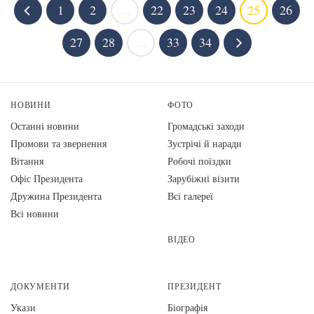
1
2
...
22
23
24
25
26
27
28
...
33
34
НОВИНИ
ФОТО
Останні новини
Громадські заходи
Промови та звернення
Зустрічі й наради
Вiтання
Робочі поїздки
Офіс Президента
Зарубіжні візити
Дружина Президента
Всі галереї
Всі новини
ВІДЕО
ДОКУМЕНТИ
ПРЕЗИДЕНТ
Укази
Біографія