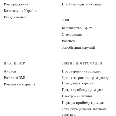
Розпорядження
Про Президента України
Конституція України
Всі документи
ОФІС
Керівництво Офісу
Оголошення
Вакансії
Запобігання корупції
ПРЕС-ЦЕНТР
ЗВЕРНЕННЯ ГРОМАДЯН
Анонси
Про звернення громадян
Робота зі ЗМІ
Зразок звернення громадян до
Президента України
Розсилка матеріалів
Графік прийому громадян
Електронні петиції
Порядок прийому громадян
Стан опрацювання звернень
громадян