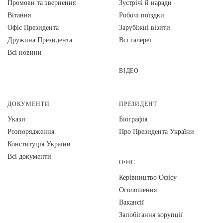
Промови та звернення
Зустрічі й наради
Вiтання
Робочі поїздки
Офіс Президента
Зарубіжні візити
Дружина Президента
Всі галереї
Всі новини
ВІДЕО
ДОКУМЕНТИ
ПРЕЗИДЕНТ
Укази
Біографія
Розпорядження
Про Президента України
Конституція України
Всі документи
ОФІС
Керівництво Офісу
Оголошення
Вакансії
Запобігання корупції