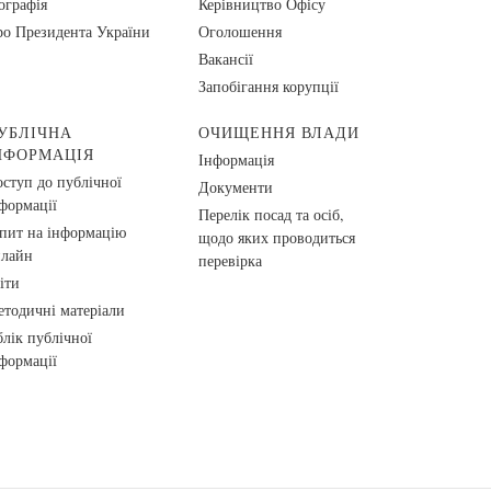
ографія
Керівництво Офісу
о Президента України
Оголошення
Вакансії
Запобігання корупції
УБЛІЧНА
ОЧИЩЕННЯ ВЛАДИ
НФОРМАЦІЯ
Інформація
ступ до публічної
Документи
формації
Перелік посад та осіб,
пит на інформацію
щодо яких проводиться
нлайн
перевірка
іти
тодичні матеріали
лік публічної
формації