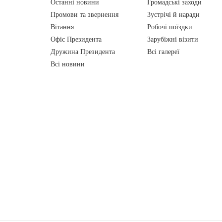
Останні новини
Громадські заходи
Промови та звернення
Зустрічі й наради
Вiтання
Робочі поїздки
Офіс Президента
Зарубіжні візити
Дружина Президента
Всі галереї
Всі новини