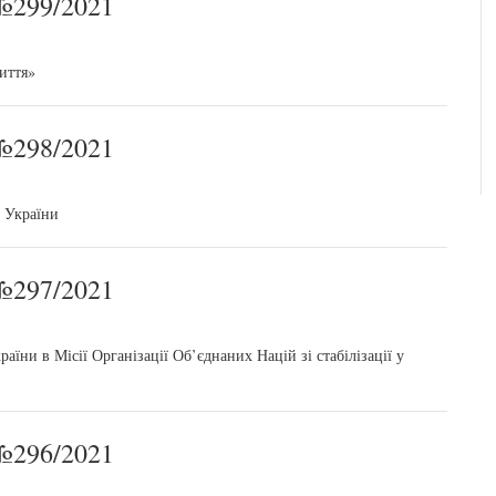
299/2021
иття»
298/2021
и України
297/2021
аїни в Місії Організації Об’єднаних Націй зі стабілізації у
296/2021