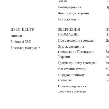
Укази
Бі
Розпорядження
Пр
Конституція України
Всі документи
ПРЕС-ЦЕНТР
ЗВЕРНЕННЯ
П
ГРОМАДЯН
І
Анонси
Про звернення громадян
До
Робота зі ЗМІ
ін
Зразок звернення
Розсилка матеріалів
громадян до Президента
За
України
о
Графік прийому громадян
Зв
Електронні петиції
Ме
Порядок прийому
Об
громадян
ін
Стан опрацювання
звернень громадян