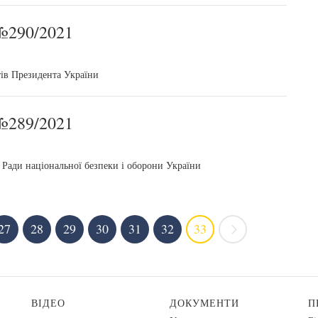
290/2021
тів Президента України
289/2021
Ради національної безпеки і оборони України
27
28
29
30
31
32
33
ВІДЕО
ДОКУМЕНТИ
П