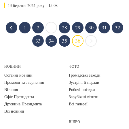
13 березня 2024 року - 15:08
1
2
...
28
29
30
31
32
33
34
35
36
НОВИНИ
ФОТО
Останні новини
Громадські заходи
Промови та звернення
Зустрічі й наради
Вiтання
Робочі поїздки
Офіс Президента
Зарубіжні візити
Дружина Президента
Всі галереї
Всі новини
ВІДЕО