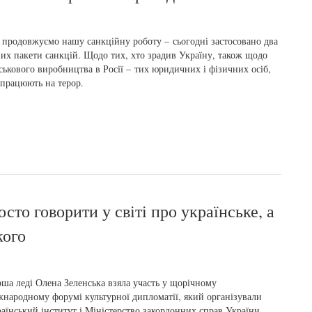
продовжуємо нашу санкційну роботу – сьогодні застосовано два
их пакети санкцій. Щодо тих, хто зрадив Україну, також щодо
ськового виробництва в Росії – тих юридичних і фізичних осіб,
 працюють на терор.
сто говорити у світі про українське, а
кого
ша леді Олена Зеленська взяла участь у щорічному
народному форумі культурної дипломатії, який організували
аїнський інститут і Міністерство закордонних справ України.