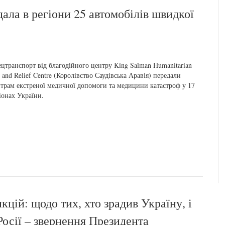
ала в регіони 25 автомобілів швидкої
цтранспорт від благодійного центру King Salman Humanitarian
 and Relief Centre (Королівство Саудівська Аравія) передали
трам екстреної медичної допомоги та медицини катастроф у 17
іонах України.
кцій: щодо тих, хто зрадив Україну, і
Росії – звернення Президента