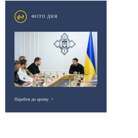
фд
ФОТО ДНЯ
Перейти до архіву