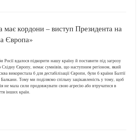
а має кордони – виступ Президента на
на Європа»
и Росії вдалося підкорити нашу країну й поставити під загрозу
 Східну Європу, немає сумнівів, що наступним регіоном, який
ква використала б для дестабілізації Європи, були б країни Балтії
 Балкани. Тому ми поділяємо спільну зацікавленість у тому, щоб
ія не мала сили продовжувати свою агресію або втручатися в
тя інших країн.