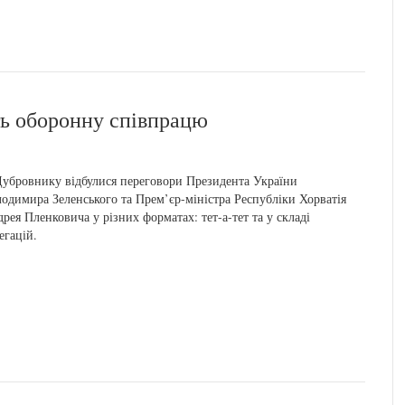
ть оборонну співпрацю
убровнику відбулися переговори Президента України
одимира Зеленського та Прем’єр-міністра Республіки Хорватія
рея Пленковича у різних форматах: тет-а-тет та у складі
егацій.