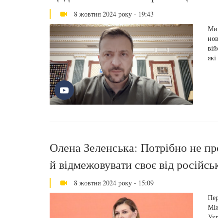
8 жовтня 2024 року - 19:43
Ми 
нов
вій
які
Олена Зеленська: Потрібно не про
й відмежовувати своє від російсь
8 жовтня 2024 року - 15:09
Пер
Між
Укр