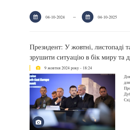
–
Президент: У жовтні, листопаді 
зрушити ситуацію в бік миру та д
9 жовтня 2024 року - 18:24
Док
для
Про
Дуб
Схі