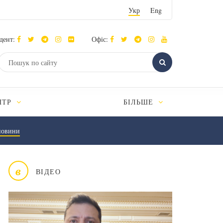
Укр
Eng
дент:
Офіс:
НТР
БІЛЬШЕ
новини
в
ВІДЕО