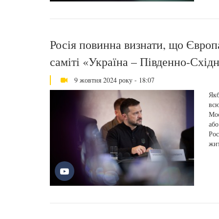
Росія повинна визнати, що Європ
саміті «Україна – Південно-Схід
9 жовтня 2024 року - 18:07
Якб
всю
Мос
або
Рос
жит